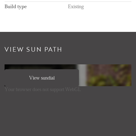
Build type
Existing
VIEW SUN PATH
View sundial
Your browser does not support WebGL