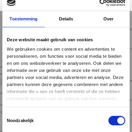
LOCATION
Toestemming
Details
Over
5 min
10 min
15 min
Street view
Satellite view
Map view
Deze website maakt gebruik van cookies
We gebruiken cookies om content en advertenties te
personaliseren, om functies voor social media te bieden
en om ons websiteverkeer te analyseren. Ook delen we
informatie over uw gebruik van onze site met onze
partners voor social media, adverteren en analyse. Deze
partners kunnen deze gegevens combineren met andere
informatie die u aan ze heeft verstrekt of die ze hebben
verzameld op basis van uw gebruik van hun services.
Toestemmingsselectie
View map
Noodzakelijk