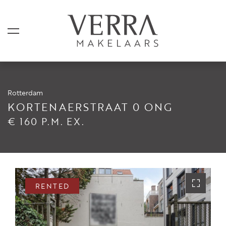
Rotterdam
LISTINGS
KORTENAERSTRAAT 0 ONG
€ 160 P.M. EX.
For sale
For rental
Shortstay
Sold
RENTED
Rented
SERVICES