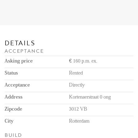
Reviews
Vacancies
CONTACT
DETAILS
Den Haag
ACCEPTANCE
Hillegersberg
Asking price
€ 160 p.m. ex.
Rotterdam
Status
Rented
Acceptance
Directly
Address
Kortenaerstraat 0 ong
Zipcode
3012 VB
City
Rotterdam
BUILD