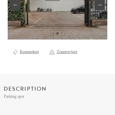
Renting
Buying
Property Management
Letting
Selling
Kenmerken
Zonnewijzer
NEWS
LOCAL LIFE
DESCRIPTION
ABOUT US
Parking spot
FAQ