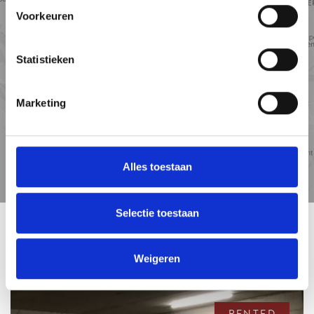
Voorkeuren
Statistieken
Marketing
Alles toestaan
Travel
Points of
time
interest
Selectie toestaan
RELATED HOUSES
Weigeren
RENTED