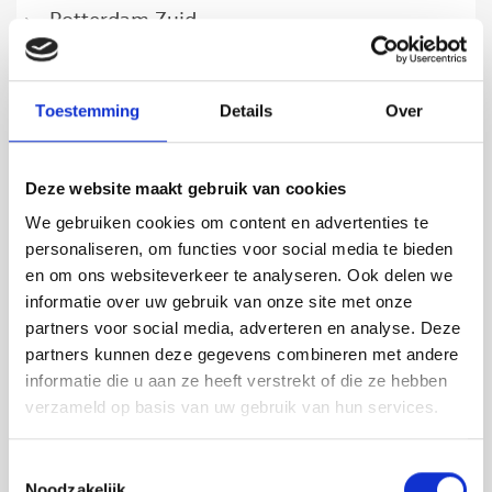
Rotterdam Zuid
Schiebroek
Overschie
Toestemming
Details
Over
Nieuwe Werk
Deze website maakt gebruik van cookies
Oude Noorden
We gebruiken cookies om content en advertenties te
personaliseren, om functies voor social media te bieden
en om ons websiteverkeer te analyseren. Ook delen we
informatie over uw gebruik van onze site met onze
partners voor social media, adverteren en analyse. Deze
partners kunnen deze gegevens combineren met andere
LEIDEN
informatie die u aan ze heeft verstrekt of die ze hebben
verzameld op basis van uw gebruik van hun services.
Toestemmingsselectie
Noodzakelijk