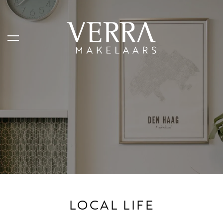
LISTINGS
For sale
For rental
Shortstay
Sold
Rented
LOCAL LIFE
SERVICES