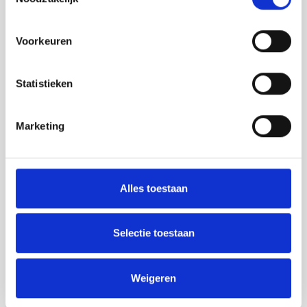
Voorkeuren
Statistieken
Marketing
SUBAREAS & DISTRICTS
Alles toestaan
Oegstgeest
Leidse Singel
Selectie toestaan
Burgermeesters & Professorenwijk
Weigeren
Hoge/Lage Morsdistrict