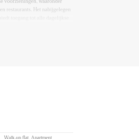
se voorzieningen, waaronder
en restaurants. Het nabijgelegen
edt toegang tot alle dagelijkse
lijk bereikbaar, met meerdere
s enkele minuten afstand. Trams
bindingen naar het stadscentrum
g en omliggende gebieden.
 de A4, A12 en A13 zijn
oor reizen naar steden als
echt gemakkelijk zijn.
 complex op de begane grond.
erdieping om de entree van het
omt binnen in de hal van het
Walk-up flat, Apartment