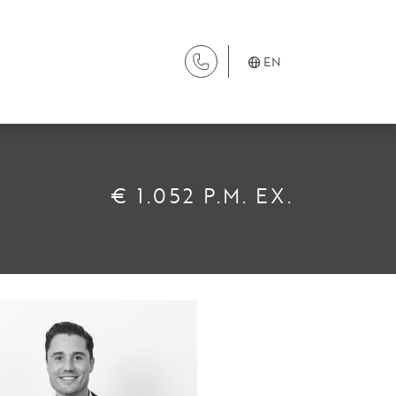
EN
SERVICES
€ 1.052 P.M. EX.
Renting
Buying
Property Management
Letting
Selling