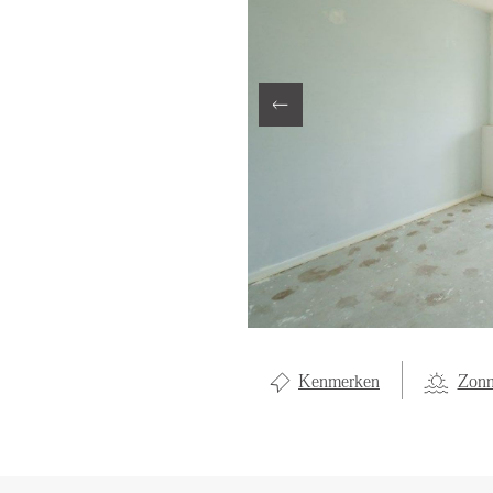
LOCAL LI
ABOUT U
CONTAC
Kenmerken
Zonn