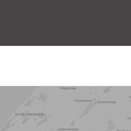
5 min
10 min
15 min