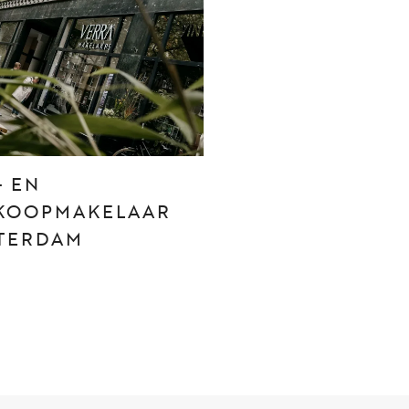
CONTACT
Den Haag
Hillegersberg
- EN
Rotterdam
KOOPMAKELAAR
TERDAM