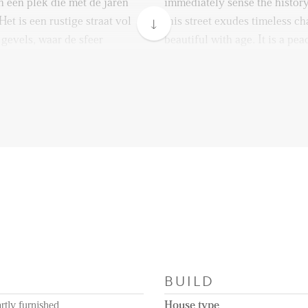
n een plek die met de jaren
immediately sense the history.
et is een rustige straat vol
this street exudes timeless 
 gevels, waar de sfeer
beautiful with age. It is a pea
og begroeten.
residences and distinctive fa
other and the pace of life is 
in rust maar ben je ook zo in
rland: Om de hoek begint je
Living at number 23 means en
ke warme bakker, via de
street while being just steps 
huis (uit 1622) loop je recht
Oud-Beijerland. Begin your w
m in.
the traditional artisan bakery
town hall from 1622, and strai
rasjes, hier kun je nog
town center.
t verrassende boetiekjes en
Here, you’ll discover cozy res
 winkels oversteekt kom je bij
picturesque narrow streets fi
BUILD
alrijke hoogwaardige
gourmet delicatessens. Cross 
ers.
and you’ll arrive at the nost
rtly furnished
House type