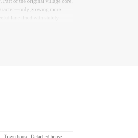
 Part of the original village core,
character—only growing more
ceful lane lined with stately
çades, where neighbors greet each
wonderfully relaxed.
joying the serenity of a quiet
away from the vibrant center of
alk just around the corner: past
, along the historic canal and the
ght into the delightful, historic
taurants, inviting terraces, and
lled with boutique shops and
the lively dike, lined with shops,
algic marina, home to a number of
Town house, Detached house