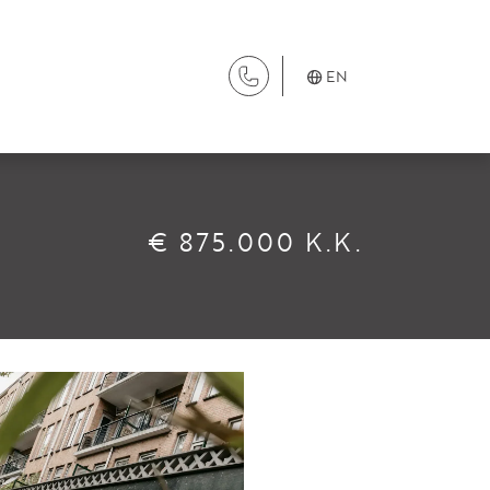
EN
SERVICES
€ 875.000 K.K.
Renting
Buying
Property Management
Letting
Selling