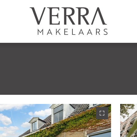
LISTINGS
For sale
For rental
S
Shortstay
New development
Sold
Rented