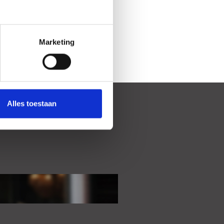
mbined with the wooden floors
the space feels both elegant and
Marketing
sly into the dining room, where
 the garden. Of course, the living
 separated by the impressive en-
Alles toestaan
r around the luxurious wood-
ble via the hallway with original
c details such as Winckelmans
“witjes” wall tiles, offering ample
red to your taste.
u’ll find another charming room—