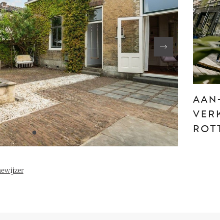
FE
ABOUT US
S
FAQ
Reviews
AAN
Vacancies
T
VER
ROT
ewijzer