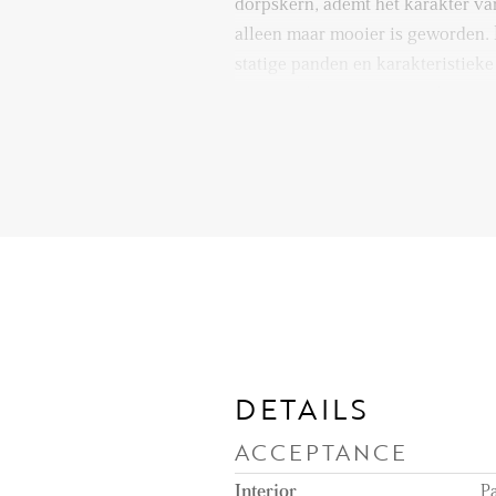
dorpskern, ademt het karakter va
alleen maar mooier is geworden. H
statige panden en karakteristieke
gemoedelijk is en buren elkaar n
Aan de Steenenstraat 23 woon je 
het bruisende hart van Oud-Beije
wandeling, langs de ambachtelij
prachtige oude gracht en het Raad
het charmante historische centru
Leuke restaurantjes, gezellige ter
verdwalen in smalle straatjes me
heerlijke delicatesse winkeltjes.
DETAILS
Als je de levendige dijk met vele
ACCEPTANCE
de nostalgische jachthaven met t
restaurants, geliefd bij fijnproev
Interior
Pa