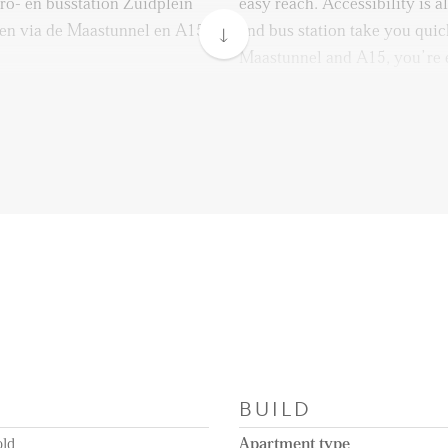
ro- en busstation Zuidplein
easy reach. Accessibility is a
 en via de Maastunnel en A15
and bus station take you quick
Maastunnel and A15, you’re ea
Layout
 binnen. Hier vind je direct
Through the private entrance,
oilet.
Immediately on the right, you’
m je bij de keuken met
A little further along, you re
 plek voor een gezellige
dining room—a perfect spot f
 of werken. Vanuit de
can eat or work together. Fro
g tot een tweede badkamer.
access to a second bathroom.
 naar de lichte woonkamer. De
From the dining room, you wal
licht en via de openslaande
room. The large windows let i
BUILD
 maakt de woonkamer tot een
through the French doors, you
This makes the living room a 
old
Apartment type