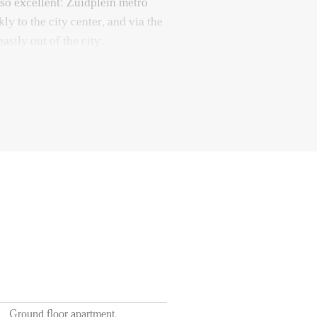
lso excellent: Zuidplein metro
ly to the city center, and via the
sily out of the city.
 you step into the hallway.
ll find a separate toilet.
ach the kitchen with an adjoining
or a cozy dining table where you
m the dining room, there is also
k through to the bright living
n plenty of natural light, and
 step directly into the garden.
wonderful place to relax.
Ground floor apartment,