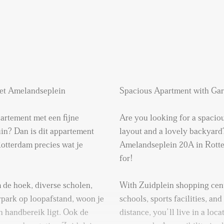
het Amelandseplein
Spacious Apartment with Gar
artement met een fijne
Are you looking for a spacio
uin? Dan is dit appartement
layout and a lovely backyard
otterdam precies wat je
Amelandseplein 20A in Rotter
for!
de hoek, diverse scholen,
With Zuidplein shopping cent
rpark op loopafstand, woon je
schools, sports facilities, a
n handbereik ligt. Ook de
distance, you’ll live in a loc