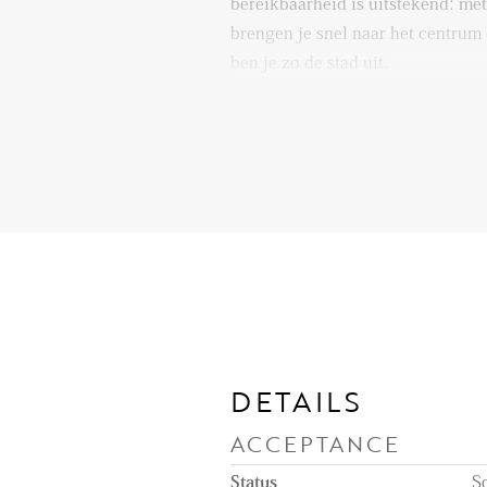
bereikbaarheid is uitstekend: met
brengen je snel naar het centrum
ben je zo de stad uit.
Indeling
Via de eigen entree stap je de hal
aan de rechterzijde een separaat t
Loop je iets verder door, dan ko
aangrenzende eetkamer. Een fijne
eettafel, waar je samen kunt eten
eetkamer is er bovendien toegan
Vanuit de eetkamer loop je door
DETAILS
grote ramen zorgen voor veel dag
ACCEPTANCE
deuren stap je zo de tuin in. Dit
heerlijke plek om te ontspannen.
Status
S