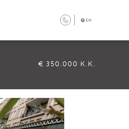
EN
SERVICES
€ 350.000 K.K.
Renting
Buying
Property Management
Letting
Selling