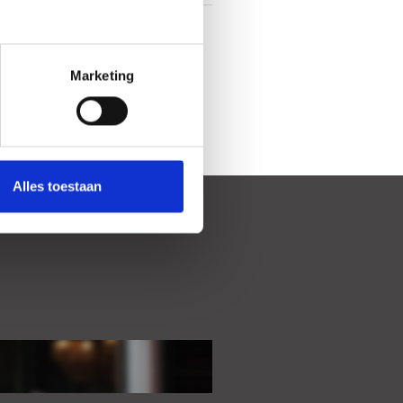
East, 49m², 998×491cm
Marketing
m²;
Alles toestaan
172.91 per month;
icable;
 the information, text, or photos