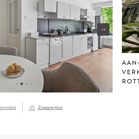
FE
ABOUT US
S
FAQ
Reviews
AAN
Vacancies
T
VER
ROT
egronden
Zonnewijzer