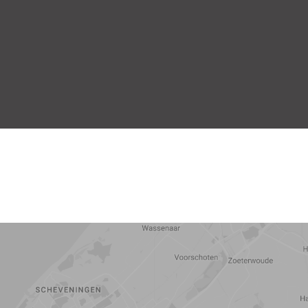
5 min
10 min
15 min