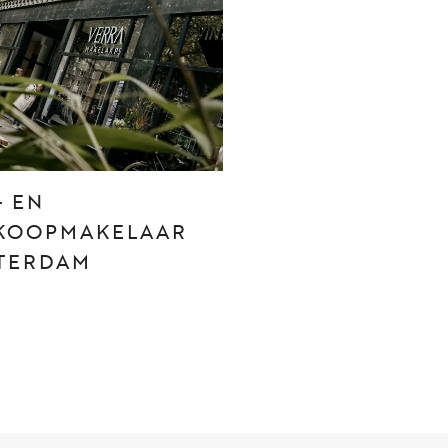
CONTACT
Den Haag
Hillegersberg
- EN
Rotterdam
KOOPMAKELAAR
TERDAM