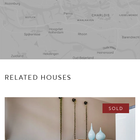
Travel
Points of
time
interest
RELATED HOUSES
SOLD