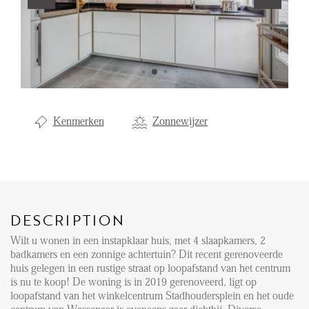
Renting
Buying
Property Management
Letting
Kenmerken
Zonnewijzer
Selling
NEWS
LOCAL LIFE
DESCRIPTION
Wilt u wonen in een instapklaar huis, met 4 slaapkamers, 2
ABOUT US
badkamers en een zonnige achtertuin? Dit recent gerenoveerde
huis gelegen in een rustige straat op loopafstand van het centrum
is nu te koop! De woning is in 2019 gerenoveerd, ligt op
FAQ
loopafstand van het winkelcentrum Stadhoudersplein en het oude