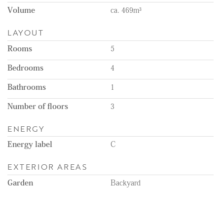
- Gelegen op eigen grond
Volume
ca. 469m³
- Prachtige keuken voorzien van alle luxe inbouw apparatuur
- Charmante voor- en achtertuin
LAYOUT
- Woning is voorzien van dubbel glas en heeft een energielabel C
- ideaal gelegen in een rustige buurt en straat, waar je gemakkelijk
Rooms
5
kunt parkeren.
- loopafstand van het winkelcentrum aan het Stadhoudersplein
Bedrooms
4
Bathrooms
1
Number of floors
3
ENERGY
Energy label
C
EXTERIOR AREAS
Garden
Backyard