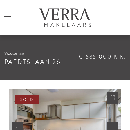
Wassenaar
€ 685.000 K.K.
LISTINGS
PAEDTSLAAN 26
For sale
For rental
Shortstay
SOLD
Sold
Rented
SERVICES