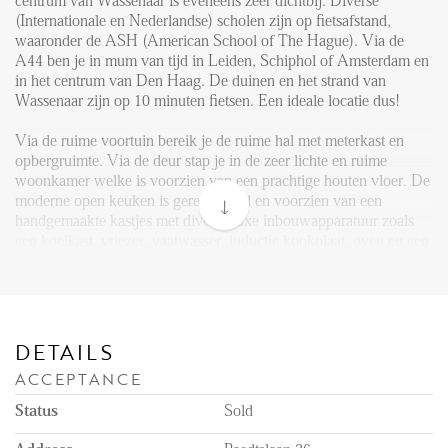
Reviews
centrum van Wassenaar is eveneens zeer dichtbij. Diverse
(Internationale en Nederlandse) scholen zijn op fietsafstand,
Vacancies
waaronder de ASH (American School of The Hague). Via de
A44 ben je in mum van tijd in Leiden, Schiphol of Amsterdam en
CONTACT
in het centrum van Den Haag. De duinen en het strand van
Wassenaar zijn op 10 minuten fietsen. Een ideale locatie dus!
Den Haag
Via de ruime voortuin bereik je de ruime hal met meterkast en
opbergruimte. Via de deur stap je in de zeer lichte en ruime
Hillegersberg
woonkamer welke is voorzien van een prachtige houten vloer. De
moderne open keuken is gerenoveerd en voorzien van een
Rotterdam
handgemaakte kastjes met diverse luxe inbouwapparatuur zoals
een koelkast, vriezer, vaatwasser, inductie kookplaat, oven en een
separate magnetron oven. Vanuit de keuken en de woonkamer
kan de ruime achtertuin bereikt worden welke is voorzien van een
grote stenen berging en een achterom. De tuin is fraai aangelegd
en ideaal met kleine kinderen.
DETAILS
In de hal is het ruime (gasten)toilet en een bergkast onder de trap.
ACCEPTANCE
Met de trap kom je op de eerste etage terecht. Hier zijn twee zeer
grote slaapkamers en een kleinere kinderkamer gelegen. Beide
Status
Sold
grote slaapkamers hebben ruime, handgemaakte inbouwkasten en
de verdieping is voorzien van een luxe laminaat vloer. Op deze