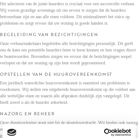
Het selecteren van de juiste huurders is cruciaal voor een succesvolle verhuur.
Wij voeren grondige screenings uit om ervoor te zorgen dat de huurders
betrouwbaar zijn en aan alle eisen voldoen. Dit minimaliseert het risico op
problemen en zorgt ervoor dat uw woning in goede handen is.
BEGELEIDING VAN BEZICHTIGINGEN
Onze verhuurmakelaars begeleiden alle bezichtigingen persoonlijk. Dit geeft
ons de kans om potentiële huurders beter te leren kennen en hun vragen direct
te beantwoorden. Bovendien zorgen we ervoor dat de bezichtigingen soepel
verlopen en dat uw woning op zijn best wordt gepresenteerd.
OPSTELLEN VAN DE HUUROVEREENKOMST
Een juridisch waterdichte huurovereenkomst is essentieel om problemen te
voorkomen. Wij stellen een uitgebreide huurovereenkomst op die voldoet aan
alle wettelijke eisen en waarin alle afspraken duidelijk zijn vastgelegd. Dit
biedt zowel u als de huurder zekerheid.
NAZORG EN BEHEER
Onze dienstverlening stopt niet bij de sleuteloverdracht. Wij bieden ook nazorg
en beheer aan om ervoor te zorgen dat alles soepel blijft verlopen. Of het nu
gaat om kleine reparaties, huurincasso of het verlengen van de