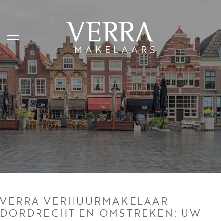
LISTINGS
For sale
For rental
Shortstay
Sold
Rented
VERRA VERHUURMAKELAAR
DORDRECHT EN OMSTREKEN: UW
SERVICES