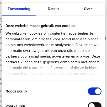
huurovereenkomst, wij staan altijd voor u klaar.
Toestemming
Details
Over
VEELGESTELDE VRAGEN OVER
VASTGOEDBEHEER IN DORDRECHT
Deze website maakt gebruik van cookies
EN OMSTREKEN
We gebruiken cookies om content en advertenties te
WAT ZIJN DE KOSTEN VOOR HET INHUREN VAN EEN
personaliseren, om functies voor social media te bieden
VERHUURMAKELAAR?
en om ons websiteverkeer te analyseren. Ook delen we
informatie over uw gebruik van onze site met onze
De kosten voor het inhuren van een verhuurmakelaar kunnen variëren
afhankelijk van de diensten die u kiest. Bij Verra Makelaars hanteren we
partners voor social media, adverteren en analyse. Deze
transparante tarieven en bieden we verschillende pakketten aan die aansluiten
partners kunnen deze gegevens combineren met andere
bij uw budget en behoeften. Neem contact met ons op voor een persoonlijke
informatie die u aan ze heeft verstrekt of die ze hebben
offerte.
verzameld op basis van uw gebruik van hun services.
HOE SNEL KAN MIJN WONING VERHUURD
WORDEN?
Toestemmingsselectie
Noodzakelijk
Dit hangt af van verschillende factoren, waaronder de locatie, de huurprijs en
de marktvraag. Dankzij onze effectieve marketingstrategieën en grondige
screeningsprocessen kunnen wij vaak binnen enkele weken een geschikte
Voorkeuren
huurder vinden.