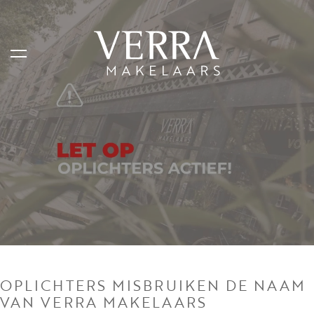
LISTINGS
For sale
For rental
Shortstay
Sold
Rented
OPLICHTERS MISBRUIKEN DE NAAM
VAN VERRA MAKELAARS
SERVICES