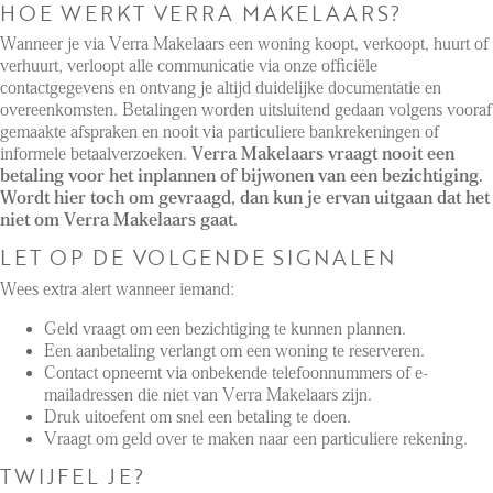
HOE WERKT VERRA MAKELAARS?
Wanneer je via Verra Makelaars een woning koopt, verkoopt, huurt of
Renting
verhuurt, verloopt alle communicatie via onze officiële
Buying
contactgegevens en ontvang je altijd duidelijke documentatie en
overeenkomsten. Betalingen worden uitsluitend gedaan volgens vooraf
Property Management
gemaakte afspraken en nooit via particuliere bankrekeningen of
informele betaalverzoeken.
Verra Makelaars vraagt nooit een
Letting
betaling voor het inplannen of bijwonen van een bezichtiging.
Selling
Wordt hier toch om gevraagd, dan kun je ervan uitgaan dat het
niet om Verra Makelaars gaat.
NEWS
LET OP DE VOLGENDE SIGNALEN
Wees extra alert wanneer iemand:
LOCAL LIFE
Geld vraagt om een bezichtiging te kunnen plannen.
Een aanbetaling verlangt om een woning te reserveren.
Contact opneemt via onbekende telefoonnummers of e-
ABOUT US
mailadressen die niet van Verra Makelaars zijn.
Druk uitoefent om snel een betaling te doen.
Vraagt om geld over te maken naar een particuliere rekening.
FAQ
TWIJFEL JE?