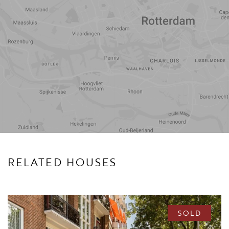
Travel
Points of
time
interest
RELATED HOUSES
SOLD