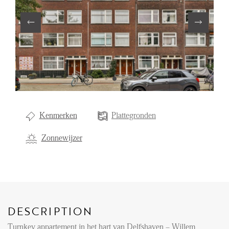
Renting
Buying
Property Management
Letting
Selling
NEWS
Kenmerken
Plattegronden
Zonnewijzer
LOCAL LIFE
ABOUT US
DESCRIPTION
FAQ
Turnkey appartement in het hart van Delfshaven – Willem