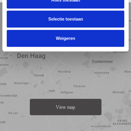
5 min
10 min
15 min
Street view
Satellite view
Map view
Selectie toestaan
Weigeren
View map