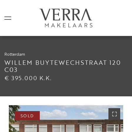
Rotterdam
LISTINGS
WILLEM BUYTEWECHSTRAAT 120
C03
For sale
€ 395.000 K.K.
For rental
Shortstay
Sold
Rented
SOLD
SERVICES