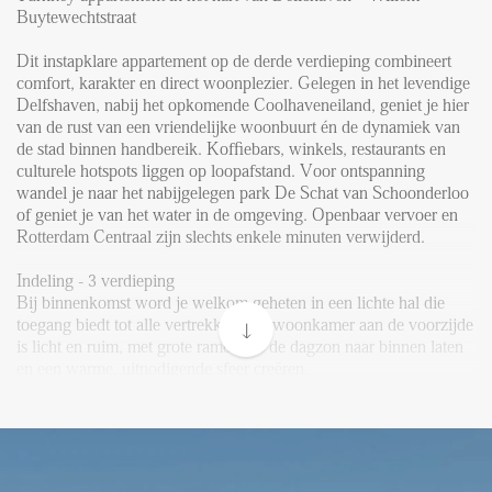
Reviews
Buytewechtstraat
Vacancies
Dit instapklare appartement op de derde verdieping combineert
CONTACT
comfort, karakter en direct woonplezier. Gelegen in het levendige
Delfshaven, nabij het opkomende Coolhaveneiland, geniet je hier
van de rust van een vriendelijke woonbuurt én de dynamiek van
Den Haag
de stad binnen handbereik. Koffiebars, winkels, restaurants en
culturele hotspots liggen op loopafstand. Voor ontspanning
Hillegersberg
wandel je naar het nabijgelegen park De Schat van Schoonderloo
of geniet je van het water in de omgeving. Openbaar vervoer en
Rotterdam
Rotterdam Centraal zijn slechts enkele minuten verwijderd.
Indeling - 3 verdieping
Bij binnenkomst word je welkom geheten in een lichte hal die
toegang biedt tot alle vertrekken. De woonkamer aan de voorzijde
is licht en ruim, met grote ramen die de dagzon naar binnen laten
en een warme, uitnodigende sfeer creëren.
Aan de achterzijde bevindt zich de moderne, open keuken,
volledig uitgerust en praktisch ingedeeld. De keuken beschikt
over een inductiekookplaat, combi-oven, koel-/vriescombinatie en
een vaatwasser, zodat koken en opbergen eenvoudig en plezierig