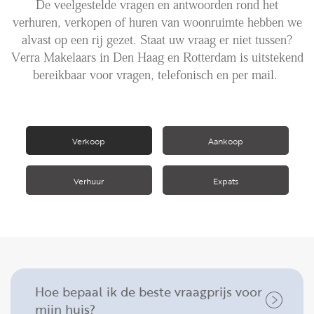
De veelgestelde vragen en antwoorden rond het
verhuren, verkopen of huren van woonruimte hebben we
Aanhuur
alvast op een rij gezet. Staat uw vraag er niet tussen?
Aankoop
Verra Makelaars in Den Haag en Rotterdam is uitstekend
bereikbaar voor vragen, telefonisch en per mail.
Beheer
Verhuur
Verkoop
Verkoop
Aankoop
Nieuwbouw
NIEUWS
Verhuur
Expats
LOCAL LIFE
OVER ONS
Hoe bepaal ik de beste vraagprijs voor
mijn huis?