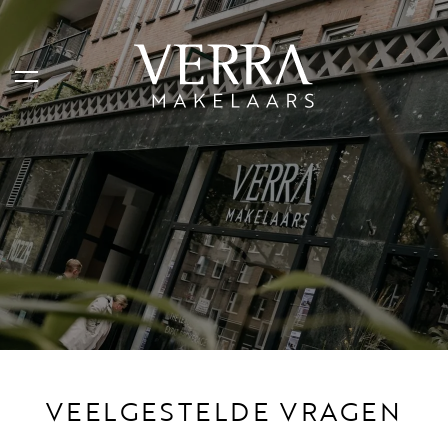
AANBOD
Te koop
Te huur
Shortstay
Verkocht
Verhuurd
VEELGESTELDE VRAGEN
DIENSTEN