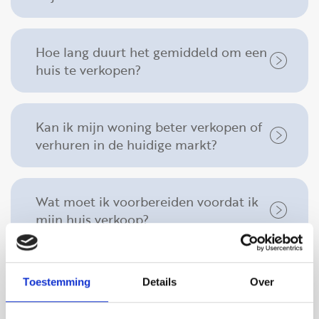
FAQ
Reviews
Hoe lang duurt het gemiddeld om een
Werken bij
huis te verkopen?
CONTACT
Den Haag
Kan ik mijn woning beter verkopen of
verhuren in de huidige markt?
Hillegersberg
Rotterdam
Wat moet ik voorbereiden voordat ik
mijn huis verkoop?
Hoe lang duurt het gemiddeld om een
Toestemming
Details
Over
huis te verkopen?