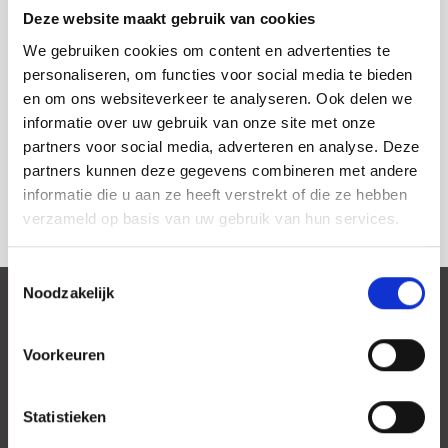
Deze website maakt gebruik van cookies
Wat is het verschil tussen vraagprijs,
We gebruiken cookies om content en advertenties te
biedprijs en verkoopprijs?
personaliseren, om functies voor social media te bieden
en om ons websiteverkeer te analyseren. Ook delen we
informatie over uw gebruik van onze site met onze
Wat is het beste moment om mijn huis
partners voor social media, adverteren en analyse. Deze
te verkopen?
partners kunnen deze gegevens combineren met andere
informatie die u aan ze heeft verstrekt of die ze hebben
verzameld op basis van uw gebruik van hun services.
Toestemmingsselectie
Noodzakelijk
Voorkeuren
Verra Makelaars is uw vertrouwde makelaar in de omgeving
Zuid Holland. We onderscheiden ons door onze uitgebreide
Statistieken
ervaring met een internationale doelgroep en echte aandacht
voor de wensen en eisen van iedere klant.