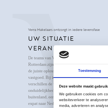
Verra Makelaars ontzorgt in iedere levensfase
UW SITUATIE
VERANDERT
De teams van Verra Makelaars in Den Haag en
Rotterdam zijn gespecialiseerd in het vinden 
Toestemming
de juiste oplossingen voor al uw vragen rond
vastgoed. Bij iedere stap in uw wooncarrière
verschillen de wensen, eisen, vragen en
Deze website maakt gebruik
onduidelijkheden. Of u nu verhuist naar het
We gebruiken cookies om cont
buitenland, een woning zoekt in Nederland of 
websiteverkeer te analyseren
expat naar Nederland komt, goede begeleiding
media, adverteren en analys