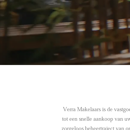
Verra Makelaars is de vastgo
tot een snelle aankoop van uw
zorgeloos beheertraject van o