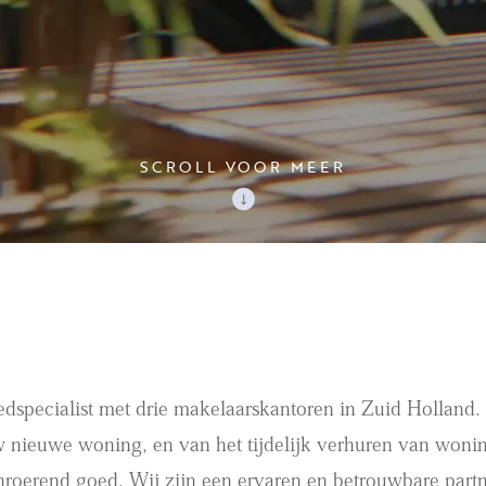
SCROLL VOOR MEER
edspecialist met drie makelaarskantoren in Zuid Holland
 nieuwe woning, en van het tijdelijk verhuren van wonin
nroerend goed. Wij zijn een ervaren en betrouwbare part