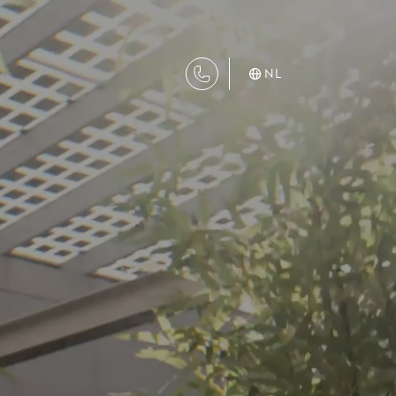
NL
DIENSTEN
Aanhuur
Aankoop
Beheer
Verhuur
Verkoop
Nieuwbouw