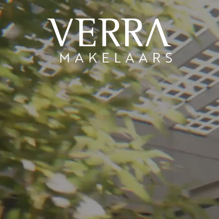
AANBOD
Te koop
Te huur
N
Shortstay
Nieuwbouw
Verkocht
Verhuurd