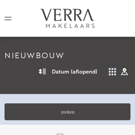
NIEUWBOUW
AANBOD
Datum (aflopend)
Te koop
Te huur
Shortstay
Verkocht
zoeken
Verhuurd
DIENSTEN