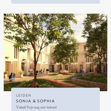
FAQ
Reviews
Werken bij
CONTACT
Den Haag
Hillegersberg
Rotterdam
LEIDEN
SONJA & SOPHIA
Vanaf
Prijs nog niet bekend