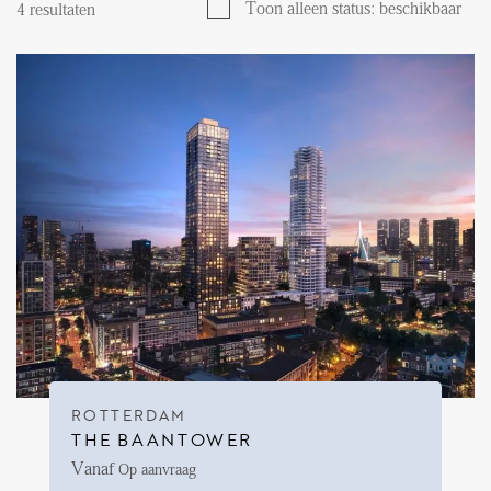
Toon alleen status: beschikbaar
4
resultaten
Aanhuur
Aankoop
Beheer
Verhuur
Verkoop
Nieuwbouw
NIEUWS
LOCAL LIFE
ROTTERDAM
OVER ONS
THE BAANTOWER
Vanaf
Op aanvraag