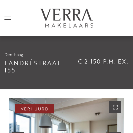
Den Haag
AANBOD
€ 2.150 P.M. EX.
LANDRÉSTRAAT
155
Te koop
Te huur
Shortstay
Verkocht
VERHUURD
Verhuurd
DIENSTEN