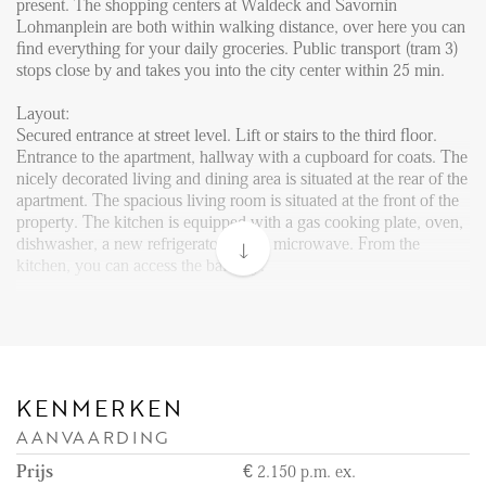
FAQ
present. The shopping centers at Waldeck and Savornin
Lohmanplein are both within walking distance, over here you can
Reviews
find everything for your daily groceries. Public transport (tram 3)
stops close by and takes you into the city center within 25 min.
Werken bij
Layout:
CONTACT
Secured entrance at street level. Lift or stairs to the third floor.
Entrance to the apartment, hallway with a cupboard for coats. The
nicely decorated living and dining area is situated at the rear of the
Den Haag
apartment. The spacious living room is situated at the front of the
Hillegersberg
property. The kitchen is equipped with a gas cooking plate, oven,
dishwasher, a new refrigerator, and a microwave. From the
Rotterdam
kitchen, you can access the balcony.
One of the bedrooms is situated at this side of the apartment, the
good sized bedroom is fitted with a double bed and a wardrobe.
The master bedroom can be accessed via the hallway and has a
wardrobe and a double bed. From this bedroom, you can enter the
sunny balcony as well.
KENMERKEN
AANVAARDING
Neat bathroom with a shower, washbasin with a mirror, and a
towel radiator. Separate toilet with washbasin in the hallway.
Prijs
€ 2.150 p.m. ex.
This lovely apartment has all the amenities and is perfectly