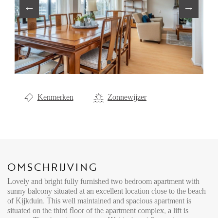
Aanhuur
Aankoop
Beheer
Verhuur
Verkoop
Kenmerken
Zonnewijzer
Nieuwbouw
NIEUWS
LOCAL LIFE
OMSCHRIJVING
Lovely and bright fully furnished two bedroom apartment with
OVER ONS
sunny balcony situated at an excellent location close to the beach
of Kijkduin. This well maintained and spacious apartment is
situated on the third floor of the apartment complex, a lift is