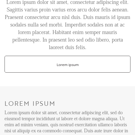
Lorem ipsum dolor sit amet, consectetur adipiscing elit.
Sagittis varius proin varius eros arcu dolor felis aenean.
Aanhuur
Praesent consectetur arcu nisl duis. Duis mauris id ipsum
Aankoop
sodales nulla sed morbi. Imperdiet sodales non at ac
lorem placerat. Habitant enim semper mauris
Beheer
pellentesque. In praesent leo sed odio libero, porta
Verhuur
laoreet duis felis.
Verkoop
Nieuwbouw
Lorem ipsum
NIEUWS
LOCAL LIFE
LOREM IPSUM
Lorem ipsum dolor sit amet, consectetur adipiscing elit, sed do
OVER ONS
eiusmod tempor incididunt ut labore et dolore magna aliqua. Ut
enim ad minim veniam, quis nostrud exercitation ullamco laboris
nisi ut aliquip ex ea commodo consequat. Duis aute irure dolor in