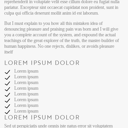
FAQ
reprehenderit in voluptate velit esse cillum dolore eu fugiat nulla
pariatur. Excepteur sint occaecat cupidatat non proident, sunt in
Reviews
culpa qui officia deserunt mollit anim id est laborum.
Werken bij
But I must explain to you how all this mistaken idea of
denouncing pleasure and praising pain was born and I will give
CONTACT
you a complete account of the system, and expound the actual
teachings of the great explorer of the truth, the master-builder of
human happiness. No one rejects, dislikes, or avoids pleasure
Den Haag
itself
Hillegersberg
LOREM IPSUM DOLOR
Rotterdam
Lorem ipsum
Lorem ipsum
Lorem ipsum
Lorem ipsum
Lorem ipsum
Lorem ipsum
Lorem ipsum
Lorem ipsum
LOREM IPSUM DOLOR
Sed ut perspiciatis unde omnis iste natus error sit voluptatem