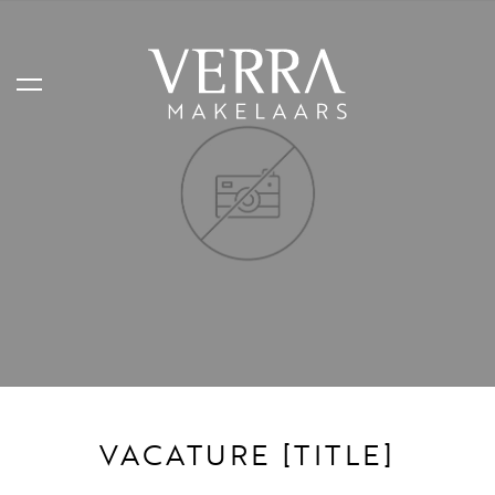
AANBOD
Te koop
Te huur
Shortstay
Verkocht
Verhuurd
VACATURE [TITLE]
DIENSTEN