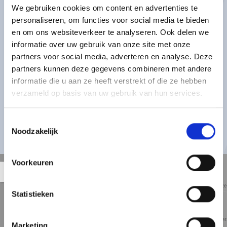
een bevolking van ongeveer 30.000), zijn er niet veel
We gebruiken cookies om content en advertenties te
appartementen. De meeste woningen die hier te vinden zijn, zijn
personaliseren, om functies voor social media te bieden
gezinshuizen die in de afgelopen drie decennia zijn gebouwd,
en om ons websiteverkeer te analyseren. Ook delen we
over het algemeen ruim en bieden een goede prijs-
informatie over uw gebruik van onze site met onze
kwaliteitverhouding. Je vindt alle voorzieningen, enkele
partners voor social media, adverteren en analyse. Deze
restaurants en zelfs een wijnbar binnen de dorpskern, en er is een
directe metroverbinding met de centra van Den Haag en
partners kunnen deze gegevens combineren met andere
Rotterdam als je meer opties wilt voor winkelen of dineren. Een
informatie die u aan ze heeft verstrekt of die ze hebben
zeer kindvriendelijke omgeving, maar met beperkte opties omdat
verzameld op basis van uw gebruik van hun services.
de huurmarkt niet is ontwikkeld vanwege het gebrek aan
investeerders. De gemeenschap bestaat voornamelijk uit
Nederlandse particuliere eigenaren.
Toestemmingsselectie
Noodzakelijk
Voorkeuren
Straat
Satelliet
Kaart
5 min
10 min
15 min
weergave
weergave
weergave
Statistieken
Marketing