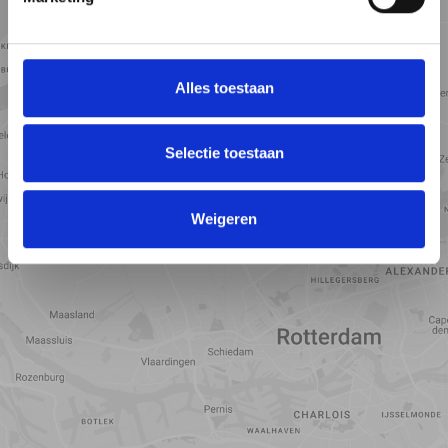
Alles toestaan
Selectie toestaan
Toon kaart
Weigeren