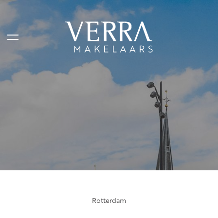
AANBOD
Te koop
Te huur
Shortstay
Verkocht
Verhuurd
Rotterdam
DIENSTEN