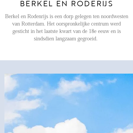
BERKEL EN RODERIJS
Aanhuur
Berkel en Rodenrijs is een dorp gelegen ten noordwesten
Aankoop
van Rotterdam. Het oorspronkelijke centrum werd
gesticht in het laatste kwart van de 18e eeuw en is
Beheer
sindsdien langzaam gegroeid.
Verhuur
Verkoop
Nieuwbouw
NIEUWS
LOCAL LIFE
OVER ONS