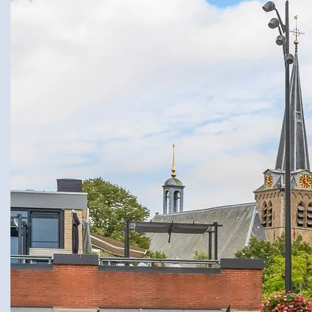
FAQ
Reviews
Werken bij
CONTACT
Den Haag
Hillegersberg
Rotterdam