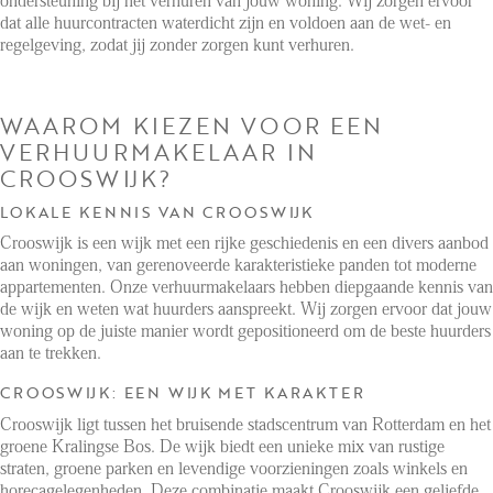
ondersteuning bij het verhuren van jouw woning. Wij zorgen ervoor
dat alle huurcontracten waterdicht zijn en voldoen aan de wet- en
regelgeving, zodat jij zonder zorgen kunt verhuren.
WAAROM KIEZEN VOOR EEN
VERHUURMAKELAAR IN
CROOSWIJK?
LOKALE KENNIS VAN CROOSWIJK
Crooswijk is een wijk met een rijke geschiedenis en een divers aanbod
aan woningen, van gerenoveerde karakteristieke panden tot moderne
appartementen. Onze verhuurmakelaars hebben diepgaande kennis van
de wijk en weten wat huurders aanspreekt. Wij zorgen ervoor dat jouw
woning op de juiste manier wordt gepositioneerd om de beste huurders
aan te trekken.
CROOSWIJK: EEN WIJK MET KARAKTER
Crooswijk ligt tussen het bruisende stadscentrum van Rotterdam en het
groene Kralingse Bos. De wijk biedt een unieke mix van rustige
straten, groene parken en levendige voorzieningen zoals winkels en
horecagelegenheden. Deze combinatie maakt Crooswijk een geliefde