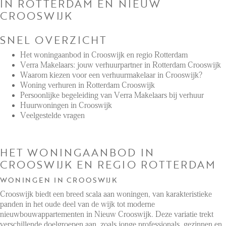
IN ROTTERDAM EN NIEUW
CROOSWIJK
Aanhuur
SNEL OVERZICHT
Aankoop
Het woningaanbod in Crooswijk en regio Rotterdam
Beheer
Verra Makelaars: jouw verhuurpartner in Rotterdam Crooswijk
Verhuur
Waarom kiezen voor een verhuurmakelaar in Crooswijk?
Woning verhuren in Rotterdam Crooswijk
Verkoop
Persoonlijke begeleiding van Verra Makelaars bij verhuur
Huurwoningen in Crooswijk
Nieuwbouw
Veelgestelde vragen
NIEUWS
HET WONINGAANBOD IN
CROOSWIJK EN REGIO ROTTERDAM
LOCAL LIFE
WONINGEN IN CROOSWIJK
Crooswijk biedt een breed scala aan woningen, van karakteristieke
OVER ONS
panden in het oude deel van de wijk tot moderne
nieuwbouwappartementen in Nieuw Crooswijk. Deze variatie trekt
verschillende doelgroepen aan, zoals jonge professionals, gezinnen en