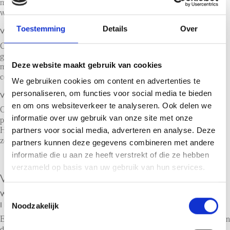
makelaars helpen jou om de juiste huurder te vinden die past bij jouw
woning en de specifieke kenmerken ervan.
Toestemming
Details
Over
VOORZIENINGEN IN DE WIJK CROOSWIJK
Crooswijk heeft veel te bieden, zoals een breed aanbod aan winkels,
gezellige horecagelegenheden en groene parken. Deze voorzieningen
Deze website maakt gebruik van cookies
maken de wijk aantrekkelijk voor huurders die op zoek zijn naar een
comfortabele woonomgeving in de buurt van het stadscentrum.
We gebruiken cookies om content en advertenties te
personaliseren, om functies voor social media te bieden
VERHUUR MET KENNIS VAN DE WIJK
en om ons websiteverkeer te analyseren. Ook delen we
Onze makelaars hebben diepgaande kennis van Crooswijk en weten
informatie over uw gebruik van onze site met onze
precies wat de voordelen van de wijk zijn voor potentiële huurders.
Hierdoor kunnen wij jouw woning op de juiste manier presenteren en
partners voor social media, adverteren en analyse. Deze
zorgen voor een vlotte verhuur aan de juiste doelgroep.
partners kunnen deze gegevens combineren met andere
informatie die u aan ze heeft verstrekt of die ze hebben
verzameld op basis van uw gebruik van hun services.
VEELGESTELDE VRAGEN
WAAROM KIEZEN VOOR EEN VERHUURMAKELAAR
Toestemmingsselectie
IN CROOSWIJK?
Noodzakelijk
Een verhuurmakelaar in Crooswijk beschikt over specifieke kennis van
de wijk en kan ervoor zorgen dat jouw woning snel en zorgeloos