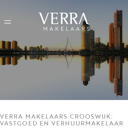
AANBOD
Te koop
Te huur
Shortstay
Verkocht
Verhuurd
VERRA MAKELAARS CROOSWIJK:
VASTGOED EN VERHUURMAKELAAR
DIENSTEN