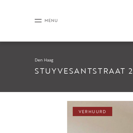
Den Haag
AANBOD
STUYVESANTSTRAAT 2
DIENSTE
VERHUURD
NIEUWS