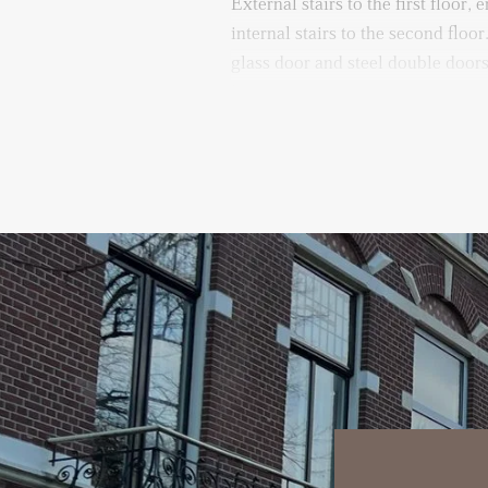
External stairs to the first floor,
internal stairs to the second floo
glass door and steel double doors 
living room, equipped with herri
A large luxurious living kitchen t
gas cooking plate, a design extra
a regular oven, microwave, and a 
present. From the kitchen, you c
good-sized bedroom is situated on
apartment and has an adjacent b