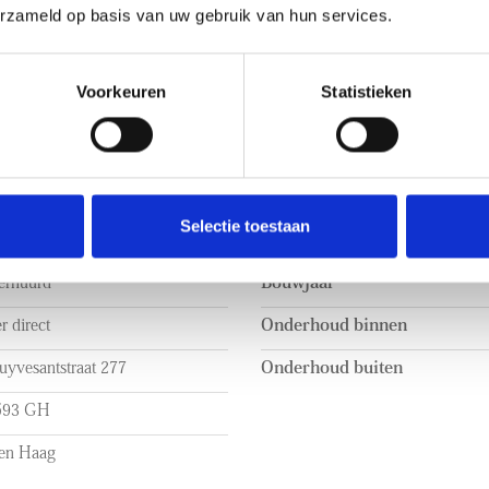
erzameld op basis van uw gebruik van hun services.
Voorkeuren
Statistieken
BOUW
3.250 p.m. ex.
Soort appartement
Selectie toestaan
stoffeerd
Soort bouw
erhuurd
Bouwjaar
r direct
Onderhoud binnen
uyvesantstraat 277
Onderhoud buiten
593 GH
en Haag