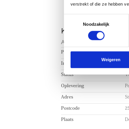
verstrekt of die ze hebben v
Toestemmingsselectie
Noodzakelijk
KENMERKEN
AANVAARDING
Prijs
€ 
Weigeren
Inrichting
Ge
Status
V
Oplevering
Pe
Adres
St
Postcode
2
Plaats
D