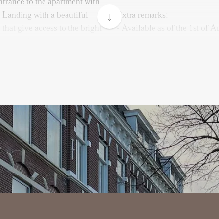
 entrance to the apartment with
r. Landing with a beautiful
Extra remarks:
that give access to the bright
- Available as of the 1st of A
ngbone flooring throughout.
- Minimum rental period of 
hat is fully equipped with a
- Energy Label A
ctor, dishwasher, steam oven,
- Four bedrooms and two ba
built-in coffee machine is
- A balcony and a roof terrac
an access the balcony. A
- Unfurnished
 the front side of the
- Rental price excludes the co
athroom. The bathroom is
- Not suitable for sharing