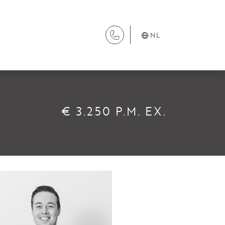
NL
DIENSTEN
€ 3.250 P.M. EX.
Aanhuur
Aankoop
Beheer
Verhuur
Verkoop
Nieuwbouw