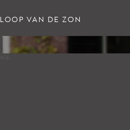
RLOOP VAN DE ZON
WebGL