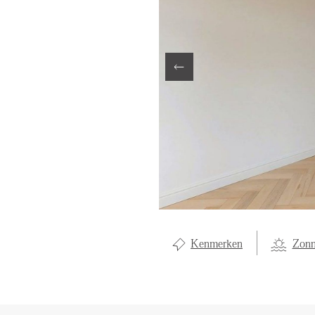
LOCAL LI
OVER ON
CONTAC
Kenmerken
Zonn