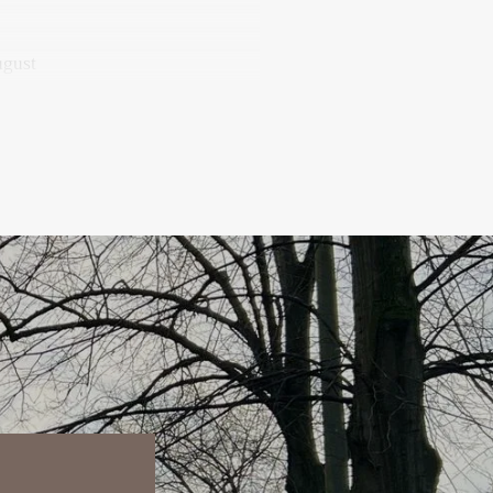
ugust
12 months
throoms
e are present
sts of utilities, TV and internet