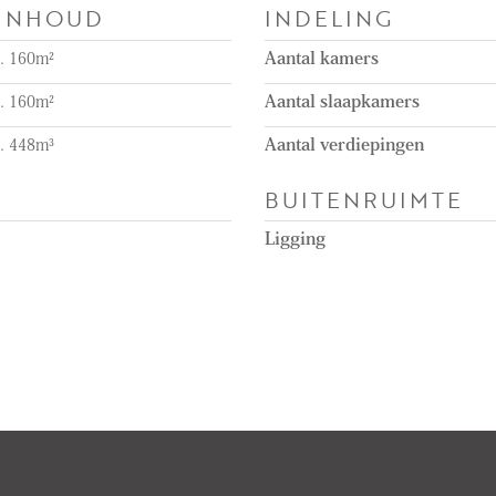
 INHOUD
INDELING
a. 160m²
Aantal kamers
a. 160m²
Aantal slaapkamers
a. 448m³
Aantal verdiepingen
BUITENRUIMTE
Ligging