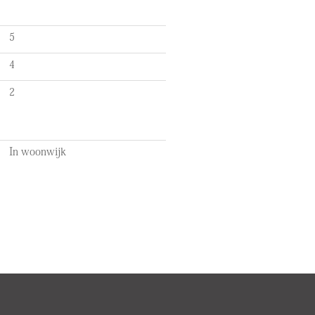
5
4
2
In woonwijk