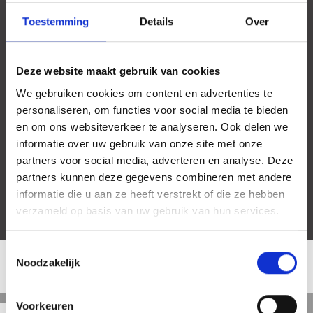
Toestemming
Details
Over
Deze website maakt gebruik van cookies
We gebruiken cookies om content en advertenties te
personaliseren, om functies voor social media te bieden
en om ons websiteverkeer te analyseren. Ook delen we
informatie over uw gebruik van onze site met onze
partners voor social media, adverteren en analyse. Deze
partners kunnen deze gegevens combineren met andere
informatie die u aan ze heeft verstrekt of die ze hebben
verzameld op basis van uw gebruik van hun services.
Toestemmingsselectie
Noodzakelijk
LOCATIE
Voorkeuren
Straat
Satelliet
Kaart
5 min
10 min
15 min