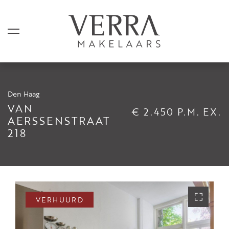
Den Haag
AANBOD
VAN
€ 2.450 P.M. EX.
AERSSENSTRAAT
218
Te koop
Te huur
Shortstay
Verkocht
VERHUURD
Verhuurd
DIENSTEN