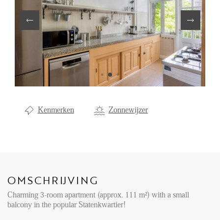
Aanhuur
Aankoop
Beheer
Verhuur
Verkoop
Nieuwbouw
Kenmerken
Zonnewijzer
NIEUWS
LOCAL LIFE
OMSCHRIJVING
OVER ONS
Charming 3-room apartment (approx. 111 m²) with a small
balcony in the popular Statenkwartier!