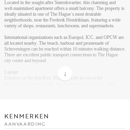
FAQ
Located in the sought-after Statenkwartier, this charming and
well-maintained apartment offers a small balcony. The property is
Reviews
ideally situated in one of The Hague’s most desirable
Werken bij
neighborhoods, near the Frederik Hendriklaan, featuring a wide
variety of shops, restaurants, lunchrooms, and supermarkets.
CONTACT
International organizations such as Europol, ICC, and OPCW are
all located nearby. The beach, harbour and promenade of
Den Haag
Scheveningen can be reached within 10 minutes walking distance.
There are excellent public transport connections to The Hague
Hillegersberg
city center and beyond.
Rotterdam
Layout:
Entrance on the first floor. Hallway with access to the
living/dining room en-suite, two bedrooms, the kitchen, and a
separate toilet. The living room en-suite features charming details
such as high ceilings, original ornaments, a working fire place and
a warm atmosphere. From the kitchen there is access to a small
balcony.
KENMERKEN
The kitchen is spaceous and contains many authentic details, but
AANVAARDING
is equipped with modern built-in appliances such as a dishwasher,