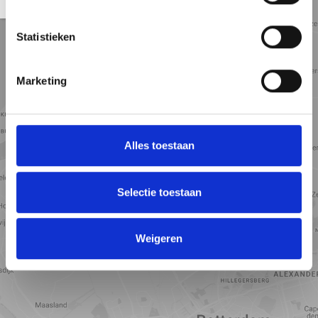
weergave
weergave
weergave
Statistieken
Marketing
Alles toestaan
Selectie toestaan
Toon kaart
Weigeren