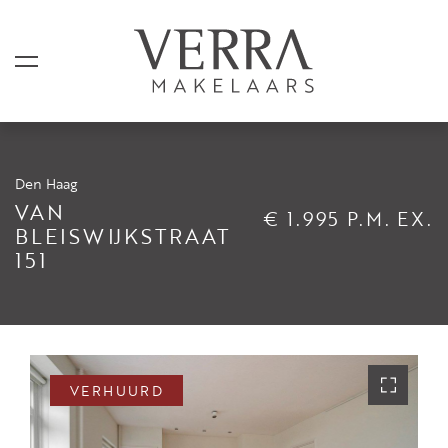
Den Haag
AANBOD
VAN
€ 1.995 P.M. EX.
BLEISWIJKSTRAAT
151
Te koop
Te huur
Shortstay
Verkocht
VERHUURD
Verhuurd
DIENSTEN