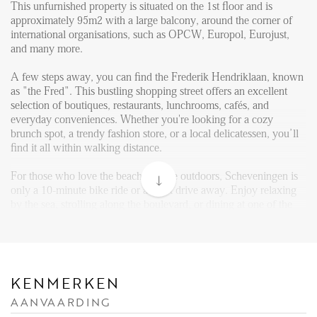
FAQ
This unfurnished property is situated on the 1st floor and is
approximately 95m2 with a large balcony, around the corner of
Reviews
international organisations, such as OPCW, Europol, Eurojust,
Werken bij
and many more.
CONTACT
A few steps away, you can find the Frederik Hendriklaan, known
as "the Fred". This bustling shopping street offers an excellent
selection of boutiques, restaurants, lunchrooms, cafés, and
Den Haag
everyday conveniences. Whether you're looking for a cozy
brunch spot, a trendy fashion store, or a local delicatessen, you’ll
Hillegersberg
find it all within walking distance.
Rotterdam
For those who love the beach and the outdoors, Scheveningen is
only a 10-minute bike ride or a short drive away. Enjoy relaxing
by the sea, strolling along the boulevard, or dining at one of the
many charming restaurants at the Scheveningen harbor. The
dunes and parks in the area provide plenty of opportunities for
outdoor activities.
This location also offers excellent public transport connections,
KENMERKEN
with multiple tram and bus stops nearby. You can reach The
AANVAARDING
Hague city center and Central Station within 15 minutes.