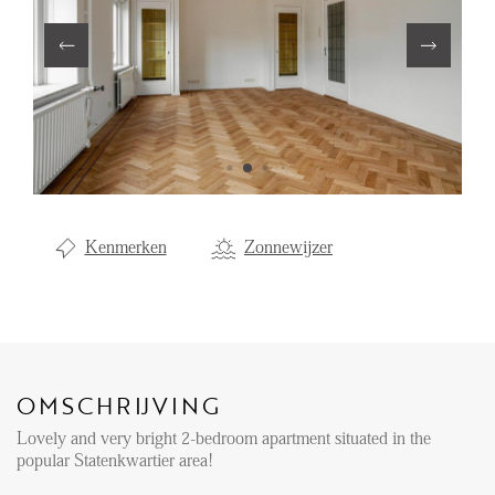
Aanhuur
Aankoop
Beheer
Verhuur
Verkoop
Nieuwbouw
Kenmerken
Zonnewijzer
NIEUWS
LOCAL LIFE
OMSCHRIJVING
OVER ONS
Lovely and very bright 2-bedroom apartment situated in the
popular Statenkwartier area!