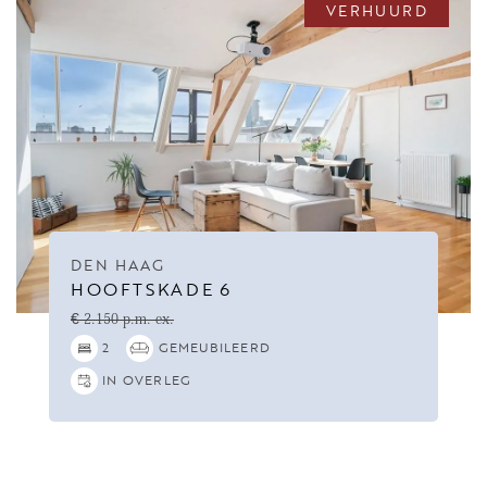
VERHUURD
DEN HAAG
HOOFTSKADE 6
€ 2.150 p.m. ex.
2
GEMEUBILEERD
IN OVERLEG