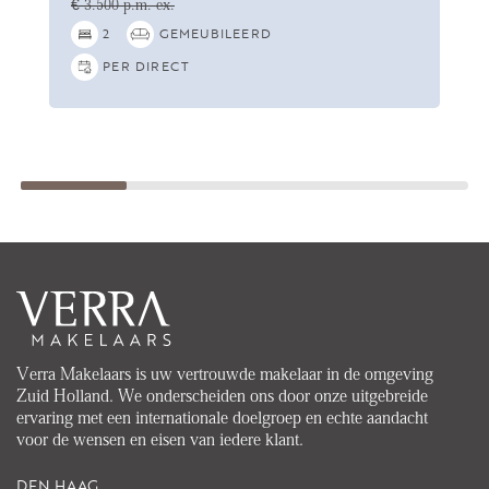
€ 3.500 p.m. ex.
2
GEMEUBILEERD
PER DIRECT
Verra Makelaars is uw vertrouwde makelaar in de omgeving
Zuid Holland. We onderscheiden ons door onze uitgebreide
ervaring met een internationale doelgroep en echte aandacht
voor de wensen en eisen van iedere klant.
DEN HAAG