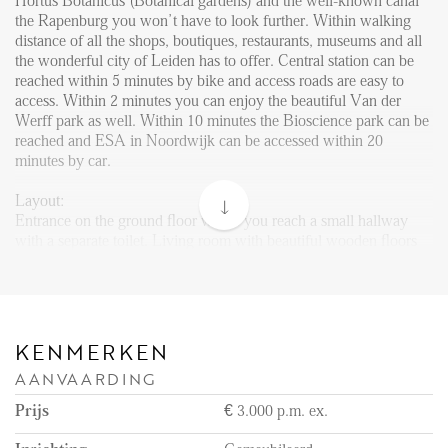
FAQ
Hortus Botanicus (Botanical gardens) and the well-known canal
the Rapenburg you won’t have to look further. Within walking
Reviews
distance of all the shops, boutiques, restaurants, museums and all
the wonderful city of Leiden has to offer. Central station can be
Werken bij
reached within 5 minutes by bike and access roads are easy to
access. Within 2 minutes you can enjoy the beautiful Van der
CONTACT
Werff park as well. Within 10 minutes the Bioscience park can be
reached and ESA in Noordwijk can be accessed within 20
minutes by car.
Den Haag
Layout:
Hillegersberg
Entrance on the ground floor where you reach a small hallway
Rotterdam
with a separate toilet. Living room with beautiful wooden floors
and open kitchen can be found on the first floor. The fully
equipped kitchen has all the necessary appliances such as a big
stove with gas hobs, a fridge with freezer compartments, lots of
cabinet space, an extractor hood and a dishwasher. The living and
dining area also provides access to the garden of approximately
KENMERKEN
17m2.
AANVAARDING
Stairs to the first floor lead to the first 2 bedrooms and the
Prijs
€ 3.000 p.m. ex.
bathroom. One of the bedrooms functions has an extra room
attached which functions as an office space. The second bedroom