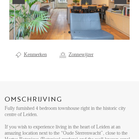
Aanhuur
Aankoop
Beheer
Verhuur
Kenmerken
Zonnewijzer
Verkoop
Nieuwbouw
NIEUWS
OMSCHRIJVING
LOCAL LIFE
Fully furnished 4 bedroom townhouse right in the historic city
centre of Leiden.
OVER ONS
If you wish to experience living in the heart of Leiden at an
amazing location next to the “Oude Sterrenwacht”, close to the