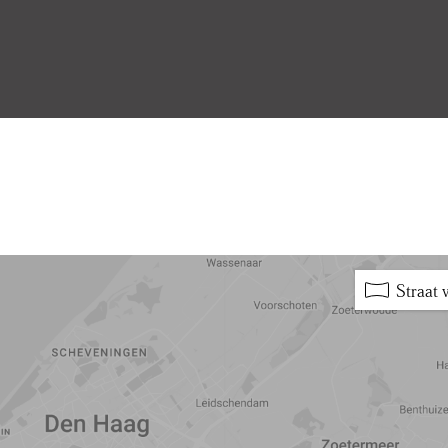
5 min
10 min
15 min
Straat