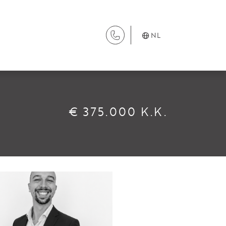
NL
DIENSTEN
€ 375.000 K.K.
Aanhuur
Aankoop
Beheer
Verhuur
Verkoop
Nieuwbouw