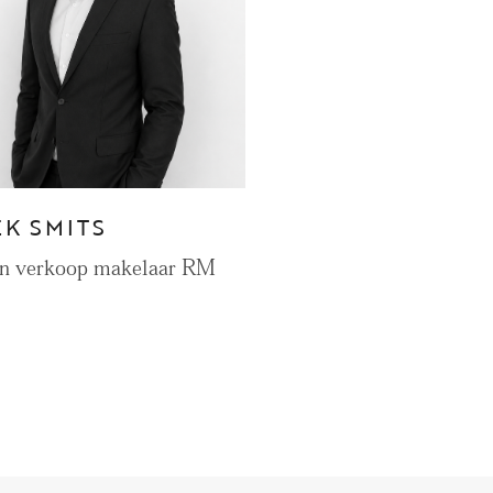
CONTACT
Den Haag
Hillegersberg
EK SMITS
Rotterdam
en verkoop makelaar RM