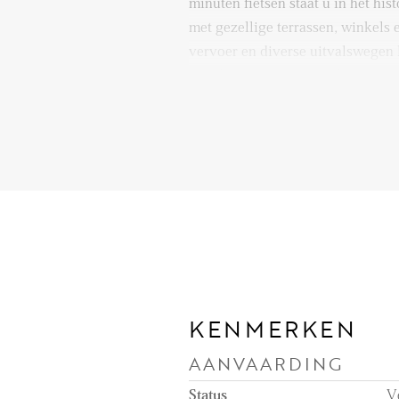
minuten fietsen staat u in het hi
met gezellige terrassen, winkels
vervoer en diverse uitvalswegen 
is voldoende parkeergelegenheid
Via de centrale entree kunt u met 
appartement op de 5e woonlaag. D
vertrekken. De lichte woonkamer 
een deur naar het balkon op het w
middag- en avondzon geniet. De 
ingericht en voorzien van divers
waaronder een oven, vaatwasser e
ruime slaapkamers en een moder
douchecabine, spiegelkast, handd
KENMERKEN
wastafelmeubel. Separaat toilet 
AANVAARDING
praktische indeling is er bovend
slaapkamer te realiseren, ideaal 
Status
V