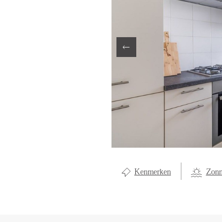
LOCAL LI
OVER ON
CONTAC
Kenmerken
Zonn