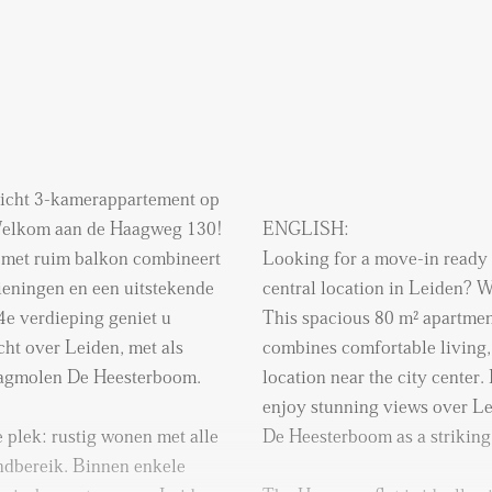
 licht 3-kamerappartement op
 Welkom aan de Haagweg 130!
ENGLISH:
 met ruim balkon combineert
Looking for a move-in ready 
eningen en een uitstekende
central location in Leiden?
4e verdieping geniet u
This spacious 80 m² apartmen
cht over Leiden, met als
combines comfortable living, 
zaagmolen De Heesterboom.
location near the city center.
enjoy stunning views over Lei
 plek: rustig wonen met alle
De Heesterboom as a striking
ndbereik. Binnen enkele