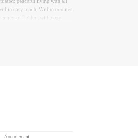
tuated: peaceful living with all
within easy reach. Within minutes
c center of Leiden, with cozy
. Public transport and major
is ample parking available right
 you can take the elevator to
h floor. The hallway provides
ht living room features large
t-facing balcony, perfect for
vening sun. The kitchen is
ipped with built-in appliances,
, and refrigerator. There are two
ern bathroom with a shower
 radiator, sink, and vanity unit. A
. Thanks to the practical layout, a
Appartement