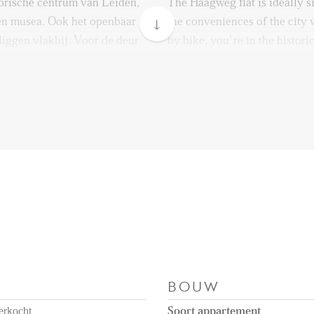
storische centrum van Leiden,
The Haagweg flat is ideally si
 en musea. Ook het openbaar
the conveniences of the city 
liggen vlakbij. Voor de deur
by bike, you’re in the histori
 aanwezig.
terraces, shops, and museums
roads are also nearby. There 
de lift en bereikt u het
outside the building.
e hal geeft toegang tot alle
heeft grote raampartijen en
Through the central entrance,
esten, waar u heerlijk van de
reach the apartment on the 4t
keuken is functioneel
access to all rooms. The brig
e inbouwapparatuur,
windows and a door to the wes
n koelkast. Er zijn twee
enjoying the afternoon and e
ne badkamer met
functionally designed and equ
oekradiator, wastafel en
including an oven, dishwasher
aanwezig. Dankzij de
spacious bedrooms and a mod
BOUW
ien eenvoudig een derde
cabin, mirrored cabinet, towel
voor gezinnen of wie een
separate toilet is also present
erkocht
Soort appartement