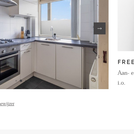
FE
OVER ONS
S
FAQ
Reviews
FRE
Werken bij
T
Aan- 
i.o.
ewijzer