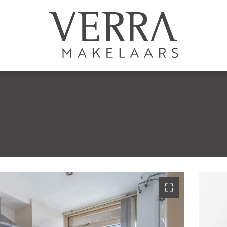
AANBOD
Te koop
Te huur
N
Shortstay
Nieuwbouw
Verkocht
Verhuurd