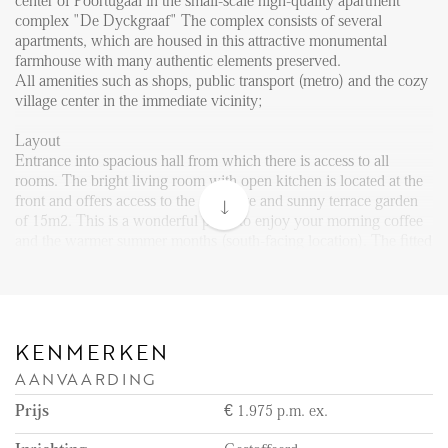
FAQ
center of Poortugaal in the small-scale high-quality apartment
complex "De Dyckgraaf" The complex consists of several
Reviews
apartments, which are housed in this attractive monumental
farmhouse with many authentic elements preserved.
Werken bij
All amenities such as shops, public transport (metro) and the cozy
village center in the immediate vicinity;
CONTACT
Layout
Entrance into spacious hall from which there is access to all
Den Haag
rooms. The bright living room with open kitchen is located at the
front and offers access to the attractive and sunny terrace garden
Hillegersberg
of 15m2. This is a wonderful place to enjoy your morning coffee
Rotterdam
and the warmer summer months (south-facing location). The fitted
kitchen is fully equipped and has a combi oven, dishwasher, gas
hob, extractor hood and fridge with freezer compartment. Both
bedrooms are of a good size (approx. 21 m2 and 10 m2) and have
characteristic windows. The spacious bathroom has a walk-in
shower with shower wall and washbasin with mirror.
KENMERKEN
AANVAARDING
Both the separate toilet and the storage room with washing
machine connection are accessible from the hall.
Prijs
€ 1.975 p.m. ex.
The apartment has a carport, storage room and an extra 2nd
parking space on the property.