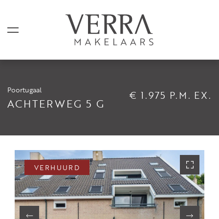
Poortugaal
€ 1.975 P.M. EX.
AANBOD
ACHTERWEG 5 G
Te koop
Te huur
Shortstay
VERHUURD
Verkocht
Verhuurd
DIENSTEN