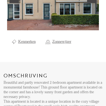
Aanhuur
Aankoop
Beheer
Verhuur
Kenmerken
Zonnewijzer
Verkoop
Nieuwbouw
NIEUWS
OMSCHRIJVING
LOCAL LIFE
Beautiful and partly renovated 2-bedroom apartment available in a
monumental farmhouse! This ground floor apartment is located on
OVER ONS
the corner and has a lovely sunny front garden and offers the
necessary privacy.
This apartment is located in a unique location in the cozy village