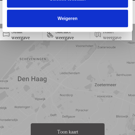
LOCATIE
Weigeren
Straat
Satelliet
Kaart
5 min
10 min
15 min
weergave
weergave
weergave
Toon kaart