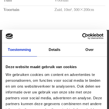
2e parkeerplaats op het terrein.
De muren en plafonds zijn nieuw geschilderd en de woning
Voortuin
Zuid, 10m², 500×200cm
beschikt over een nieuwe PVC vloer.
Kenmerken:
- De huurprijs is exclusief verwarming, water, elektriciteit,
televisie/internet;
- Dubbele beglazing, goed geïsoleerd en een A label van
BEKIJK HET VERLOOP VAN DE
toepassing;
ZON
- Externe berging aanwezig;
Toestemming
Details
Over
- De huurprijs is inclusief 2 privé parkeerplaatsen;
- Woonoppervlakte 87 m2;
- Tuin ca. 15 m2 met elektrische zonnewering;
Deze website maakt gebruik van cookies
- De waarborgsom bedraagt 2 maanden huur;
Bekijk zonnewijzer
We gebruiken cookies om content en advertenties te
personaliseren, om functies voor social media te bieden
Uw browser ondersteunt geen WebGL
en om ons websiteverkeer te analyseren. Ook delen we
informatie over uw gebruik van onze site met onze
partners voor social media, adverteren en analyse. Deze
partners kunnen deze gegevens combineren met andere