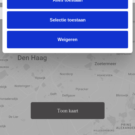
Straat
Satelliet
Kaart
5 min
10 min
15 min
weergave
weergave
weergave
Selectie toestaan
Weigeren
Toon kaart