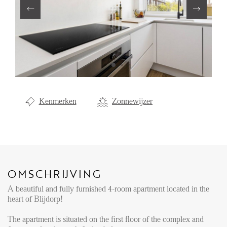
Aanhuur
Aankoop
Beheer
Verhuur
Verkoop
Kenmerken
Zonnewijzer
Nieuwbouw
NIEUWS
LOCAL LIFE
OMSCHRIJVING
A beautiful and fully furnished 4-room apartment located in the
OVER ONS
heart of Blijdorp!
The apartment is situated on the first floor of the complex and