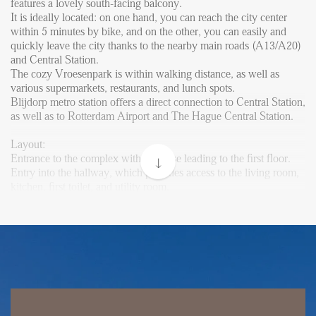
FAQ
features a lovely south-facing balcony.
It is ideally located: on one hand, you can reach the city center
Reviews
within 5 minutes by bike, and on the other, you can easily and
quickly leave the city thanks to the nearby main roads (A13/A20)
Werken bij
and Central Station.
The cozy Vroesenpark is within walking distance, as well as
CONTACT
various supermarkets, restaurants, and lunch spots.
Blijdorp metro station offers a direct connection to Central Station,
as well as to Rotterdam Airport and The Hague Central Station.
Den Haag
Hillegersberg
Layout:
Entrance to the complex with staircase leading to the first floor.
Rotterdam
Entry into the hallway, which provides access to the living room,
kitchen, first toilet, and utility room.
The living room is located at the front and offers an unobstructed
view. Combined with its south-facing position, this ensures plenty
of natural light, making it a bright and pleasant space.
The very modern kitchen is fully equipped with an oven,
refrigerator, dishwasher, induction hob, and extractor hood. It is
located at the rear and offers a pleasant view over the nearby
1930s-style houses.