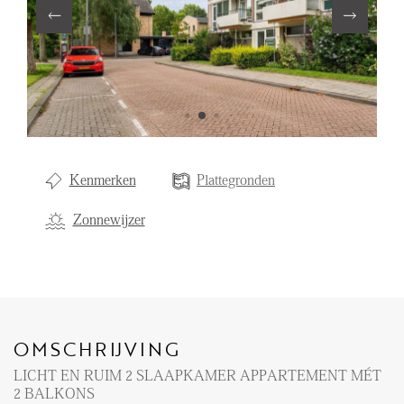
Aanhuur
Aankoop
Beheer
Verhuur
Verkoop
Kenmerken
Plattegronden
Nieuwbouw
Zonnewijzer
NIEUWS
LOCAL LIFE
OMSCHRIJVING
OVER ONS
LICHT EN RUIM 2 SLAAPKAMER APPARTEMENT MÉT
2 BALKONS