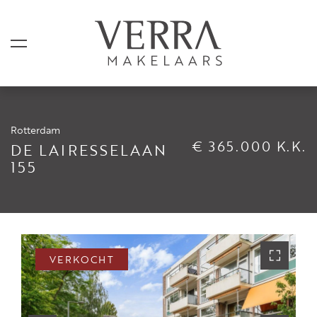
Rotterdam
AANBOD
€ 365.000 K.K.
DE LAIRESSELAAN
155
Te koop
Te huur
Shortstay
Verkocht
VERKOCHT
Verhuurd
DIENSTEN