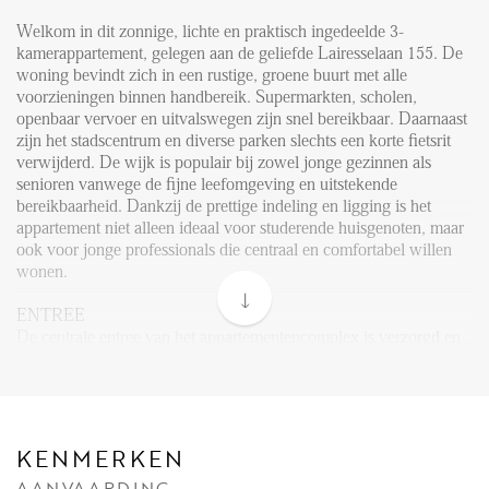
FAQ
Welkom in dit zonnige, lichte en praktisch ingedeelde 3-
Reviews
kamerappartement, gelegen aan de geliefde Lairesselaan 155. De
Werken bij
woning bevindt zich in een rustige, groene buurt met alle
voorzieningen binnen handbereik. Supermarkten, scholen,
CONTACT
openbaar vervoer en uitvalswegen zijn snel bereikbaar. Daarnaast
zijn het stadscentrum en diverse parken slechts een korte fietsrit
verwijderd. De wijk is populair bij zowel jonge gezinnen als
Den Haag
senioren vanwege de fijne leefomgeving en uitstekende
bereikbaarheid. Dankzij de prettige indeling en ligging is het
Hillegersberg
appartement niet alleen ideaal voor studerende huisgenoten, maar
ook voor jonge professionals die centraal en comfortabel willen
Rotterdam
wonen.
ENTREE
De centrale entree van het appartementencomplex is verzorgd en
geeft toegang tot de woning via het trappenhuis.
EERSTE VERDIEPING
Bij binnenkomst in de woning kom je in een ruime hal met
meerdere vaste kasten, ideaal voor het opbergen van jassen,
KENMERKEN
schoenen en overige spullen. Vanuit de hal heb je toegang tot alle
AANVAARDING