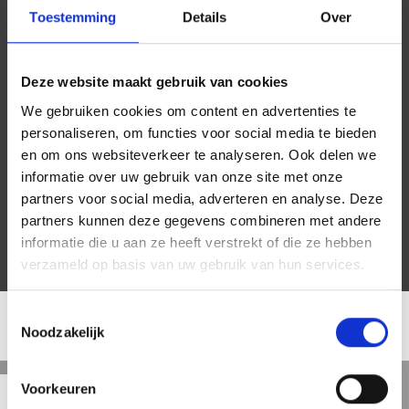
De stijlvolle badkamer is ruim opgezet en voorzien van een inloop
Toestemming
Details
Over
regendouche, wastafelmeubel met verlichte spiegel en een
handdoekradiator. Op deze verdieping bevindt zich tevens een
tweede toilet, bereikbaar via de hal.
Deze website maakt gebruik van cookies
De zolderverdieping is bereikbaar via een vaste trap. Hier vindt u
We gebruiken cookies om content en advertenties te
een ruime overloop waar de cv-ketel is geplaatst. Vanuit deze
personaliseren, om functies voor social media te bieden
ruimte is er toegang tot de zolderkamer, welke uitstekend dienst
en om ons websiteverkeer te analyseren. Ook delen we
kan doen als slaap- of werkkamer. De kamer is licht en ruim en
biedt voldoende plaats voor een tweepersoonsbed en kast.
informatie over uw gebruik van onze site met onze
partners voor social media, adverteren en analyse. Deze
Opmerkingen
partners kunnen deze gegevens combineren met andere
- De huurprijs is exclusief verwarming, water, elektriciteit,
informatie die u aan ze heeft verstrekt of die ze hebben
televisie/internet;
verzameld op basis van uw gebruik van hun services.
- De woning is beschikbaar voor een minimale huurperiode van
12 maanden;
- Gestoffeerde staat;
Toestemmingsselectie
- Energielabel A van toepassing;
Noodzakelijk
LOCATIE
- Niet geschikt voor 3+ woningdelers;
- De borg staat gelijk aan 1 maand huur;
Straat
Satelliet
Kaart
5 min
10 min
15 min
Voorkeuren
weergave
weergave
weergave