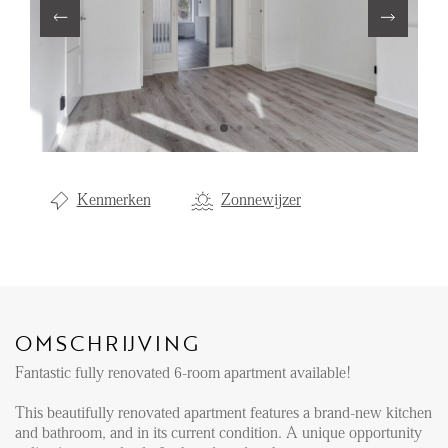
Aanhuur
Aankoop
Beheer
Verhuur
Verkoop
Kenmerken
Zonnewijzer
Nieuwbouw
NIEUWS
LOCAL LIFE
OMSCHRIJVING
Fantastic fully renovated 6-room apartment available!
OVER ONS
This beautifully renovated apartment features a brand-new kitchen
and bathroom, and in its current condition. A unique opportunity