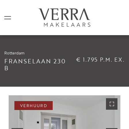
Rotterdam
AANBOD
€ 1.795 P.M. EX.
FRANSELAAN 230
B
Te koop
Te huur
Shortstay
Verkocht
VERHUURD
Verhuurd
DIENSTEN