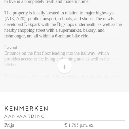
FAQ
to live in a completely fresh and modern home.
Reviews
The property is ideally located in relation to major highways
(A13, A20), public transport, schools, and shops. The newly
Werken bij
developed Dakpark with the Bigshops underneath, as well as the
nearby shopping street with a supermarket, bakery, and
CONTACT
fishmonger, are all within a 6-minute bike ride.
Layout
Den Haag
Entrance on the first floor leading into the hallway, which
Hillegersberg
provides access to the living and dining area as well as the
kitchen.
Rotterdam
The spacious living room features elegant en-suite sliding doors,
allowing you to easily separate the space into a dining area or
create an additional bedroom if desired. Adjacent to the living
room is an extra room, ideal to be used as a home office or study.
At the rear of the property there is a balcony overlooking the
KENMERKEN
gardens, a pleasant and quiet spot to enjoy the warmer months.
AANVAARDING
The newly installed L-shaped kitchen is fully equipped with high-
quality built-in appliances, including a refrigerator, freezer,
Prijs
€ 1.795 p.m. ex.
dishwasher, combination oven, and extractor hood.