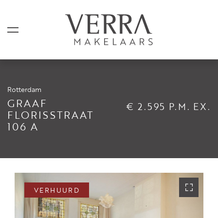
Rotterdam
AANBOD
GRAAF
€ 2.595 P.M. EX.
FLORISSTRAAT
106 A
Te koop
Te huur
Shortstay
Verkocht
VERHUURD
Verhuurd
DIENSTEN