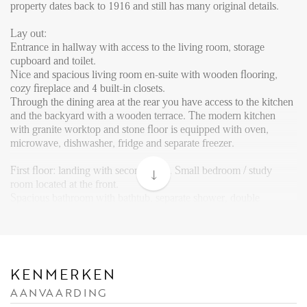
FAQ
property dates back to 1916 and still has many original details.
Reviews
Lay out:
Werken bij
Entrance in hallway with access to the living room, storage
cupboard and toilet.
CONTACT
Nice and spacious living room en-suite with wooden flooring,
cozy fireplace and 4 built-in closets.
Through the dining area at the rear you have access to the kitchen
Den Haag
and the backyard with a wooden terrace. The modern kitchen
with granite worktop and stone floor is equipped with oven,
Hillegersberg
microwave, dishwasher, fridge and separate freezer.
Rotterdam
First floor: landing with second toilet. Small bedroom / study
room located at the front.
Spacious bathroom with bathtub, separate shower, double
washbasin with large mirror and towel radiator.
Through the spacious bedroom located at the rear you also have
access to the bathroom.
On the landing is a separate closet for the washing machine and
dryer.
KENMERKEN
Second bedroom located at the front with spacious walk-in closet
AANVAARDING
and en-suite doors.