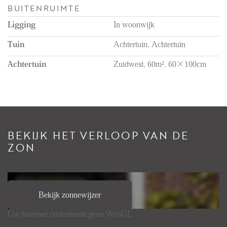
- Minimale huurperiode 12 maanden;
BUITENRUIMTE
- Energielabel D;
Ligging
In woonwijk
Tuin
Achtertuin, Achtertuin
Achtertuin
Zuidwest, 60m², 60×100cm
BEKIJK HET VERLOOP VAN DE
ZON
Bekijk zonnewijzer
Uw browser ondersteunt geen WebGL