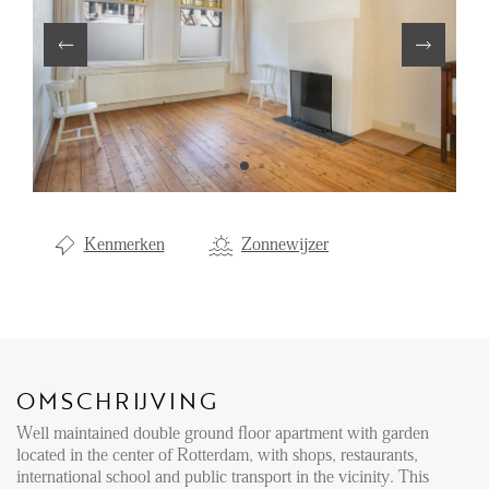
Aanhuur
Aankoop
Beheer
Verhuur
Verkoop
Nieuwbouw
Kenmerken
Zonnewijzer
NIEUWS
LOCAL LIFE
OMSCHRIJVING
OVER ONS
Well maintained double ground floor apartment with garden
located in the center of Rotterdam, with shops, restaurants,
international school and public transport in the vicinity. This