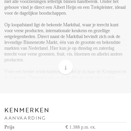
FAQ
met alle voorzieningen letterlijk binnen handbereik. Onder het
gebouw vind je direct een Albert Heijn en een Trekpleister, ideaal
Reviews
voor de dagelijkse boodschappen.
Werken bij
Op loopafstand ligt de bekende Markthal, waar je terecht kunt
voor verse producten, internationale keukens en gezellige
CONTACT
eetgelegenheden. Direct naast de Markthal bevindt zich ook de
levendige Binnenrotte Markt, één van de grootste en bekendste
markten van Nederland. Hier kun je op dinsdag en zaterdag
Den Haag
terecht voor verse groenten, fruit, vis, bloemen en allerlei andere
Hillegersberg
producten.
Rotterdam
Voor een breder winkelaanbod wandel je zo naar de Koopgoot en
de Lijnbaan. Daarnaast zijn er in de directe omgeving volop
gezellige cafés, koffietentjes en eetgelegenheden te vinden.
Qua bereikbaarheid zit je hier uitstekend. Station Rotterdam Blaak
ligt op enkele minuten lopen en biedt toegang tot trein, metro,
tram en bus. Hierdoor ben je snel onderweg richting andere delen
KENMERKEN
van de stad of daarbuiten.
AANVAARDING
Indeling:
Prijs
€ 1.388 p.m. ex.
De verzorgde gezamenlijke entree is voorzien van brievenbussen,