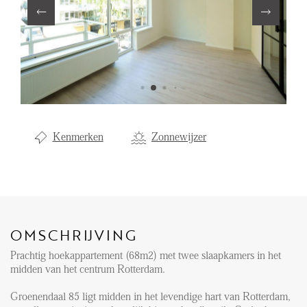
Aanhuur
Aankoop
Beheer
Verhuur
Verkoop
Kenmerken
Zonnewijzer
Nieuwbouw
NIEUWS
LOCAL LIFE
OMSCHRIJVING
Prachtig hoekappartement (68m2) met twee slaapkamers in het
OVER ONS
midden van het centrum Rotterdam.
Groenendaal 85 ligt midden in het levendige hart van Rotterdam,