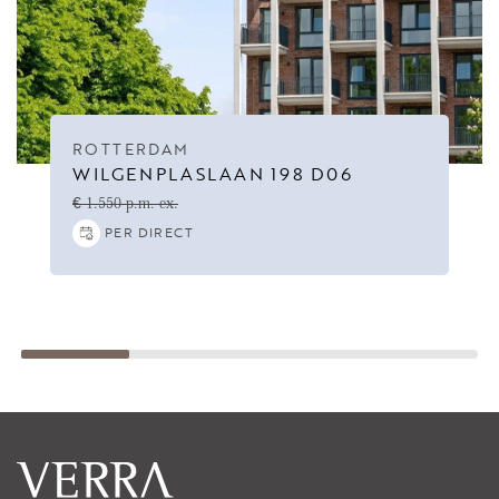
- In good condition;
- Not available for house sharers and students;
- Income requirement is 3,65x the monthly rent (gross income);
- Energy label B;
ROTTERDAM
WILGENPLASLAAN 198 D06
€ 1.550 p.m. ex.
PER DIRECT