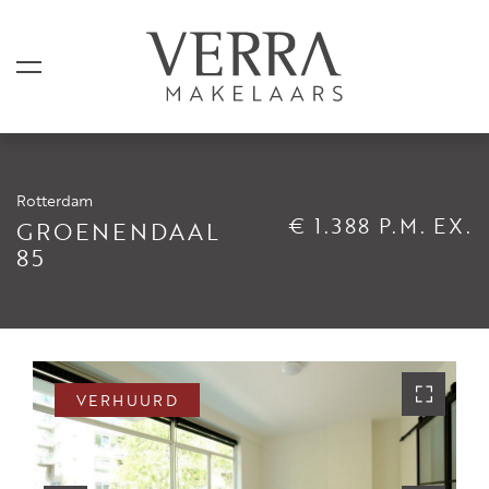
Rotterdam
AANBOD
€ 1.388 P.M. EX.
GROENENDAAL
85
Te koop
Te huur
Shortstay
Verkocht
VERHUURD
Verhuurd
DIENSTEN