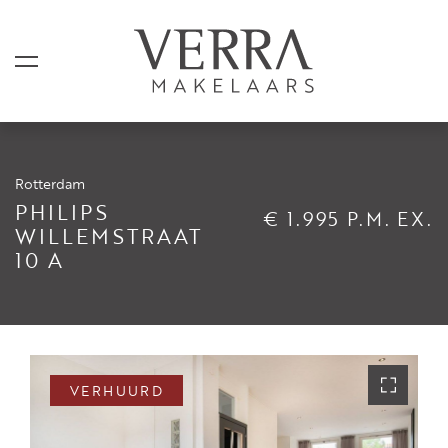
Rotterdam
AANBOD
PHILIPS
€ 1.995 P.M. EX.
WILLEMSTRAAT
10 A
Te koop
Te huur
Shortstay
Verkocht
VERHUURD
Verhuurd
DIENSTEN