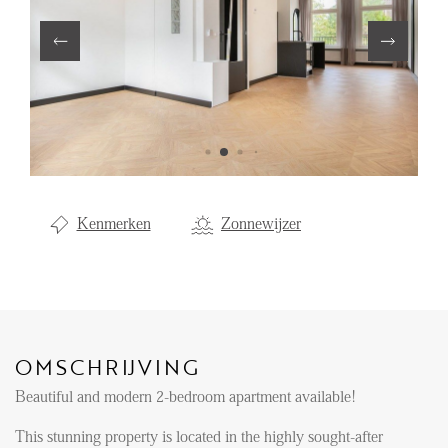
Aanhuur
Aankoop
Beheer
Verhuur
Verkoop
Nieuwbouw
Kenmerken
Zonnewijzer
NIEUWS
LOCAL LIFE
OMSCHRIJVING
OVER ONS
Beautiful and modern 2-bedroom apartment available!
This stunning property is located in the highly sought-after