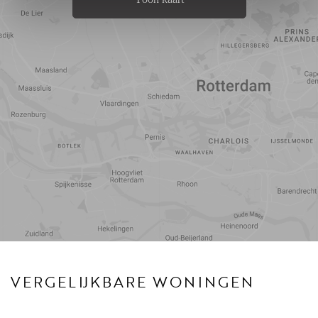
van 12 maanden;
- Parkeren via vergunning;
- De borg bedraagt 2 maanden huur;
- Huisdieren zijn niet toegestaan;
Reistijd
Voorzieningen
VERGELIJKBARE WONINGEN