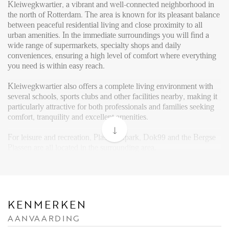
FAQ
Kleiwegkwartier, a vibrant and well-connected neighborhood in
the north of Rotterdam. The area is known for its pleasant balance
Reviews
between peaceful residential living and close proximity to all
Werken bij
urban amenities. In the immediate surroundings you will find a
wide range of supermarkets, specialty shops and daily
CONTACT
conveniences, ensuring a high level of comfort where everything
you need is within easy reach.
Den Haag
Kleiwegkwartier also offers a complete living environment with
several schools, sports clubs and other facilities nearby, making it
Hillegersberg
particularly attractive for both professionals and families seeking
comfort, tranquility and excellent amenities.
Rotterdam
For leisure and recreation, Plaswijckpark, Dok99 and the Bergse
Plassen are all located in the surrounding area.
There is also a great variety of dining options nearby, with cozy
restaurants and cafés such as De IJswinckel Rotterdam Noord,
Yano, Abrazo Hillegersberg and Rijntje, contributing to the lively
and welcoming atmosphere of the neighborhood.
KENMERKEN
AANVAARDING
Connectivity is excellent. Several tram and bus lines provide fast