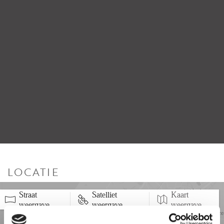
LOCATIE
Straat
Satelliet
Kaart
5 min
10 min
15 min
weergave
weergave
weergave