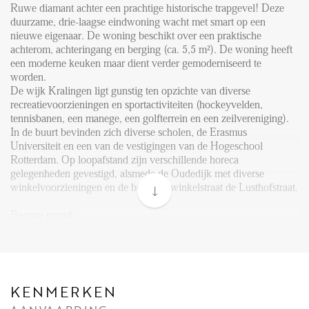
FAQ
Ruwe diamant achter een prachtige historische trapgevel! Deze
duurzame, drie-laagse eindwoning wacht met smart op een
Reviews
nieuwe eigenaar. De woning beschikt over een praktische
Werken bij
achterom, achteringang en berging (ca. 5,5 m²). De woning heeft
een moderne keuken maar dient verder gemoderniseerd te
CONTACT
worden.
De wijk Kralingen ligt gunstig ten opzichte van diverse
recreatievoorzieningen en sportactiviteiten (hockeyvelden,
Den Haag
tennisbanen, een manege, een golfterrein en een zeilvereniging).
In de buurt bevinden zich diverse scholen, de Erasmus
Hillegersberg
Universiteit en een van de vestigingen van de Hogeschool
Rotterdam. Op loopafstand zijn verschillende horeca
Rotterdam
gelegenheden gevestigd, alsmede de Oudedijk met diverse
winkelvoorzieningen en de bekende winkelstraat de Lusthofstraat.
Begane grond:
Entree, hal, ruime woonkamer en keuken voorzien van
gasfornuis, ingebouwde vaatwasser en spoelbak. Wat gelijk
opvalt is de plafondhoogte van 3.10 meter in de woonkamer en
keuken. De woonkamer geeft toegang tot de achterplaats, waar
men bijvoorbeeld ook een tafel of stoel kan plaatsen om lekker te
KENMERKEN
ontbijten in de ochtendzon. Hier bevindt zich tevens de berging