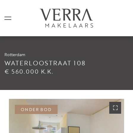
Rotterdam
AANBOD
WATERLOOSTRAAT 108
€ 560.000 K.K.
Te koop
Te huur
Shortstay
Verkocht
ONDER BOD
Verhuurd
DIENSTEN