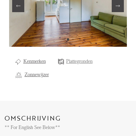
Aanhuur
Aankoop
Beheer
Verhuur
Verkoop
Kenmerken
Plattegronden
Nieuwbouw
Zonnewijzer
NIEUWS
LOCAL LIFE
OMSCHRIJVING
OVER ONS
** For English See Below**