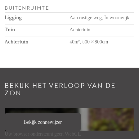
BUITENRUIMTE
Ligging
Aan rustige weg, In woonwijk
Tuin
Achtertuin
Achtertuin
40m², 500×800cm
BEKIJK HET VERLOOP VAN DE
ZON
Bekijk zonnewijzer
Uw browser ondersteunt geen WebGL