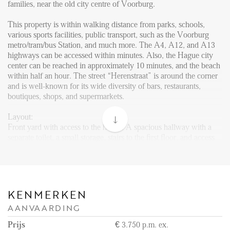
FAQ
families, near the old city centre of Voorburg.
Reviews
This property is within walking distance from parks, schools,
various sports facilities, public transport, such as the Voorburg
Werken bij
metro/tram/bus Station, and much more. The A4, A12, and A13
highways can be accessed within minutes. Also, the Hague city
CONTACT
center can be reached in approximately 10 minutes, and the beach
within half an hour. The street “Herenstraat” is around the corner
and is well-known for its wide diversity of bars, restaurants,
Den Haag
boutiques, shops, and supermarkets.
Hillegersberg
Layout:
Rotterdam
Front yard with access to the house. A spacious hallway with a
separate toilet, a small storage, stairs to the first floor, and access
to the living area with an open kitchen is situated on the ground
floor. The modern kitchen is fully equipped with a combi-oven,
induction cooking plate, extractor hood, and American fridge.
Patio doors at the back of the living area lead to the garden with a
terrace, back entrance, and a shed for your bikes and extra
KENMERKEN
storage.
AANVAARDING
Stairs to the first floor lead to a landing that gives access to a
Prijs
€ 3.750 p.m. ex.
separate toilet, two bigger bedrooms, and a slightly smaller