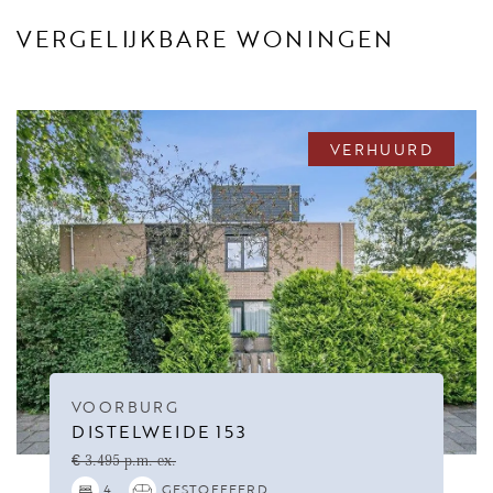
VERGELIJKBARE WONINGEN
VERHUURD
VOORBURG
DISTELWEIDE 153
€ 3.495 p.m. ex.
4
GESTOFFEERD