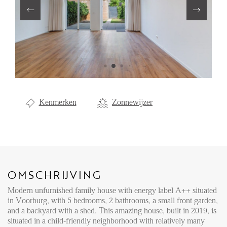
Aanhuur
Aankoop
Beheer
Verhuur
Verkoop
Kenmerken
Zonnewijzer
Nieuwbouw
NIEUWS
LOCAL LIFE
OMSCHRIJVING
Modern unfurnished family house with energy label A++ situated
OVER ONS
in Voorburg, with 5 bedrooms, 2 bathrooms, a small front garden,
and a backyard with a shed. This amazing house, built in 2019, is
situated in a child-friendly neighborhood with relatively many