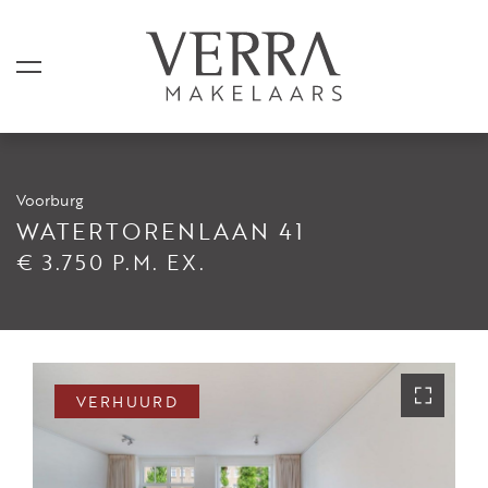
Voorburg
AANBOD
WATERTORENLAAN 41
€ 3.750 P.M. EX.
Te koop
Te huur
Shortstay
Verkocht
VERHUURD
Verhuurd
DIENSTEN