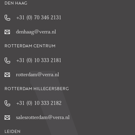
DEN HAAG
Swimming Pool & Wellness
On the sixth and top floor of the complex, you’ll find the
+31 (0) 70 346 2131
exclusive wellness area, accessible only to residents. This space
includes a heated swimming pool (10x4 meters), shower facilities,
denhaag@verra.nl
lockers, a balcony with panoramic views over the *Groene Hart*,
and various fitness equipment. Thanks to the installation of 160
solar panels and 10 solar collectors, the energy consumption of the
ROTTERDAM CENTRUM
homeowners’ association (VvE) is significantly reduced.
+31 (0) 10 333 2181
Garage
In the secured parking garage, you have access to a private garage
box with 2 parking spaces and automatic doors.
rotterdam@verra.nl
Homeowners’ Association (VvE)
ROTTERDAM HILLEGERSBERG
The VvE is active and social. In 2024, the following maintenance
work was carried out:
+31 (0) 10 333 2182
- Exterior painting
- New carpeting and painting in all elevator halls
- Modernization of the elevator control system
salesrotterdam@verra.nl
Accessibility & Surroundings
LEIDEN
Just 500 meters away, you’ll find the Noordhove shopping center