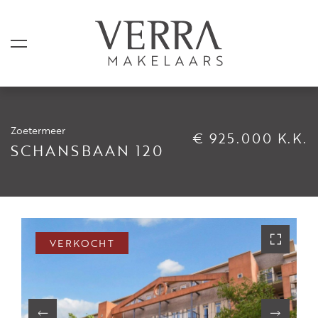
Zoetermeer
€ 925.000 K.K.
AANBOD
SCHANSBAAN 120
Te koop
Te huur
Shortstay
VERKOCHT
Verkocht
Verhuurd
DIENSTEN