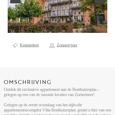
Aanhuur
Aankoop
Beheer
Verhuur
Kenmerken
Zonnewijzer
Verkoop
Nieuwbouw
NIEUWS
OMSCHRIJVING
LOCAL LIFE
Ontdek dit exclusieve appartement aan de Benthuizerplas –
gelegen op een van de mooiste locaties van Zoetermeer!
OVER ONS
Gelegen op de eerste woonlaag van het stijlvolle
appartementencomplex Villa Benthuizerplas, geniet u hier van een