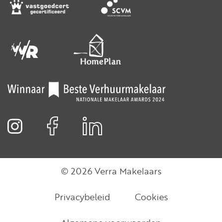
- Heated swimming pool on the top floor (exclusive use)
- 2 spacious terraces at the front and rear
- Stunning views over the Benthuizerplas
- 2 spacious bedrooms (option for 3) and 2 bathrooms
- Active and healthy homeowners’ association (VvE)
- Monthly VvE contribution: €614.20
- Reserve fund approx. €124,000 (reference date: January 2024)
- Delivery in consultation
No rights can be derived from this advertisement.
© 2026 Verra Makelaars
Privacybeleid
Cookies