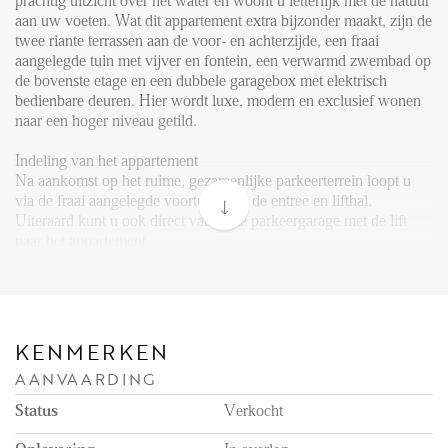
FAQ
prachtig uitzicht over het water en woont u letterlijk met de natuur
aan uw voeten. Wat dit appartement extra bijzonder maakt, zijn de
Reviews
twee riante terrassen aan de voor- en achterzijde, een fraai
aangelegde tuin met vijver en fontein, een verwarmd zwembad op
Werken bij
de bovenste etage en een dubbele garagebox met elektrisch
bedienbare deuren. Hier wordt luxe, modern en exclusief wonen
CONTACT
naar een hoger niveau getild.
Indeling van het appartement
Den Haag
Na aankomst op het ruime, gezamenlijke parkeerterrein loopt u
via de fraai aangelegde voortuin naar de entree en lifthal.
Hillegersberg
Uiteraard kunt u ook direct vanuit de parkeergarage met de lift
Rotterdam
naar het appartement.
Bij binnenkomst betreedt u de ruime hal met garderobe.
De woonkamer biedt een indrukwekkende leefruimte met aan de
achterzijde een fantastisch uitzicht over het water. De grote
KENMERKEN
openslaande deuren geven toegang tot het westelijk gelegen
AANVAARDING
terras, waar u van ’s ochtends vroeg tot in de middag van de zon
kunt genieten. Een heerlijke plek om in alle privacy te ontspannen
Status
Verkocht
met weids uitzicht.