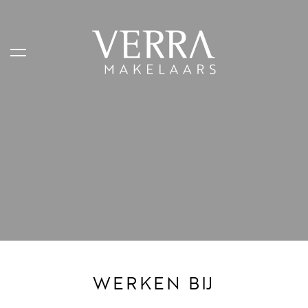
AANBOD
Te koop
Te huur
Shortstay
Verkocht
Verhuurd
WERKEN BIJ
DIENSTEN