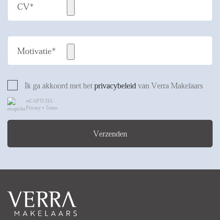
CV*
Motivatie*
Ik ga akkoord met het
privacybeleid
van Verra Makelaars
reCAPTCHA
Privacy
•
Terms
Verzenden