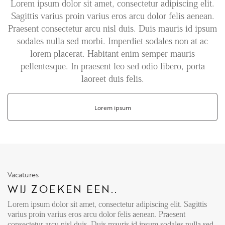
Lorem ipsum dolor sit amet, consectetur adipiscing elit.
Sagittis varius proin varius eros arcu dolor felis aenean.
Aanhuur
Praesent consectetur arcu nisl duis. Duis mauris id ipsum
Aankoop
sodales nulla sed morbi. Imperdiet sodales non at ac
lorem placerat. Habitant enim semper mauris
Beheer
pellentesque. In praesent leo sed odio libero, porta
Verhuur
laoreet duis felis.
Verkoop
Nieuwbouw
Lorem ipsum
NIEUWS
LOCAL LIFE
Vacatures
WIJ ZOEKEN EEN..
OVER ONS
Lorem ipsum dolor sit amet, consectetur adipiscing elit. Sagittis
varius proin varius eros arcu dolor felis aenean. Praesent
consectetur arcu nisl duis. Duis mauris id ipsum sodales nulla sed