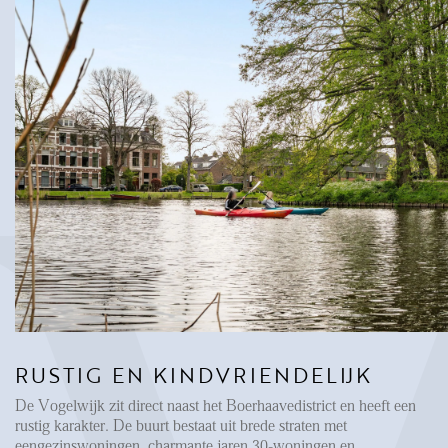
FAQ
Reviews
Werken bij
CONTACT
Den Haag
Hillegersberg
Rotterdam
RUSTIG EN KINDVRIENDELIJK
De Vogelwijk zit direct naast het Boerhaavedistrict en heeft een
rustig karakter. De buurt bestaat uit brede straten met
eengezinswoningen, charmante jaren 30-woningen en