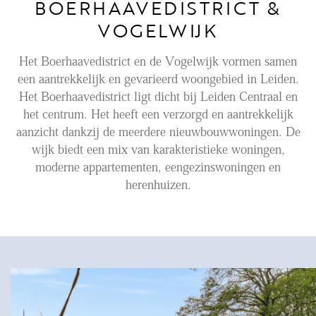
BOERHAAVEDISTRICT &
VOGELWIJK
Aanhuur
Aankoop
Het Boerhaavedistrict en de Vogelwijk vormen samen
een aantrekkelijk en gevarieerd woongebied in Leiden.
Beheer
Het Boerhaavedistrict ligt dicht bij Leiden Centraal en
Verhuur
het centrum. Het heeft een verzorgd en aantrekkelijk
Verkoop
aanzicht dankzij de meerdere nieuwbouwwoningen. De
wijk biedt een mix van karakteristieke woningen,
Nieuwbouw
moderne appartementen, eengezinswoningen en
NIEUWS
herenhuizen.
LOCAL LIFE
OVER ONS