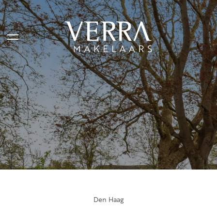
AANBOD
Te koop
Te huur
Shortstay
Verkocht
Verhuurd
Den Haag
DIENSTEN