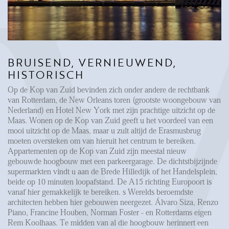
FAQ
Reviews
Werken bij
CONTACT
BRUISEND, VERNIEUWEND,
HISTORISCH
Den Haag
Op de Kop van Zuid bevinden zich onder andere de rechtbank
van Rotterdam, de New Orleans toren (grootste woongebouw van
Hillegersberg
Nederland) en Hotel New York met zijn prachtige uitzicht op de
Maas. Wonen op de Kop van Zuid geeft u het voordeel van een
Rotterdam
mooi uitzicht op de Maas, maar u zult altijd de Erasmusbrug
moeten oversteken om van hieruit het centrum te bereiken.
Appartementen op de Kop van Zuid zijn meestal nieuw
gebouwde hoogbouw met een parkeergarage. De dichtstbijzijnde
supermarkten vindt u aan de Brede Hilledijk of het Handelsplein,
beide op 10 minuten loopafstand. De A15 richting Europoort is
vanaf hier gemakkelijk te bereiken. s Werelds beroemdste
architecten hebben hier gebouwen neergezet. Álvaro Siza, Renzo
Piano, Francine Houben, Norman Foster - en Rotterdams eigen
Rem Koolhaas. Te midden van al die hoogbouw herinnert een