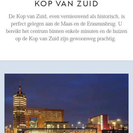
KOP VAN ZUID
Aanhuur
De Kop van Zuid, even vernieuwend als historisch, is
Aankoop
perfect gelegen aan de Maas en de Erasmusbrug. U
bereikt het centrum binnen enkele minuten en de huizen
Beheer
op de Kop van Zuid zijn gewoonweg prachtig.
Verhuur
Verkoop
Nieuwbouw
NIEUWS
LOCAL LIFE
OVER ONS