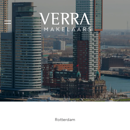
AANBOD
Te koop
Te huur
Shortstay
Verkocht
Verhuurd
Rotterdam
DIENSTEN