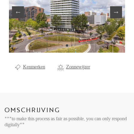
Aanhuur
Aankoop
Beheer
Verhuur
Verkoop
Nieuwbouw
Kenmerken
Zonnewijzer
NIEUWS
LOCAL LIFE
OMSCHRIJVING
OVER ONS
***to make this process as fair as possible, you can only respond
digitally**