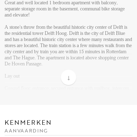
FAQ
Great and well located 1 bedroom apartment with balcony,
separate storage room in the basement, communal bike storage
Reviews
and elevator!
Werken bij
A stone's throw from the beautiful historic city center of Delft is
CONTACT
the residential tower Delft Hoog. Delft is the city of Delft Blue
and has a beautiful historic city center where many restaurants and
stores are located. The train station is a few minutes walk from the
Den Haag
city center and by train you are within 15 minutes in Rotterdam
and The Hague. The apartment is located above shopping center
Hillegersberg
De Hoven Passage.
Rotterdam
Lay out
Ground floor: entrance; secured entrance with mailbox, intercom
and access to elevator or stairs.
12th floor: Entrance apartment. Living with open kitchen
equipped with built-in appliances such as dishwasher, combi-
oven, fridge with small freezer and hob with extractor. Bathroom
KENMERKEN
with shower, washbasin with mirror, toilet. Separate toilet present
AANVAARDING
in hallway. The master bedroom has enough space for a double