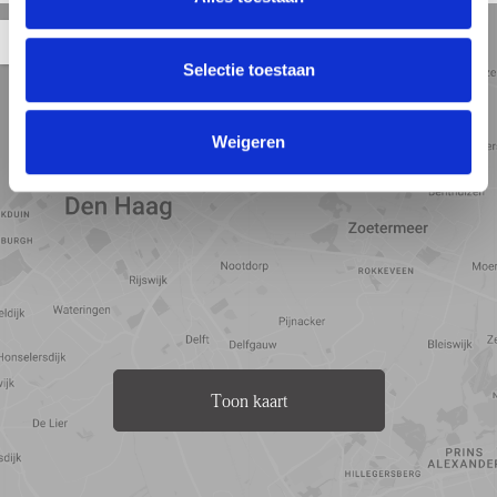
Straat
Satelliet
Kaart
5 min
10 min
15 min
weergave
weergave
weergave
Selectie toestaan
Weigeren
Toon kaart