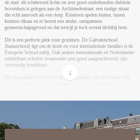
FAQ
de stad: dit schitterend lichte en zeer goed onderhouden dubbele
bovenhuis is gelegen aan de Archimedestraat, een rustige straat
Reviews
die echt aanvoelt als een dorp. Kinderen spelen buiten, buren
kennen elkaar en er heerst een sterke, ontspannen
Werken bij
gemeenschapsgevoel en dat terwijl je toch overal dichtbij bent.
CONTACT
Dit is een perfecte plek voor gezinnen. De Galvanischool
(basisschool) ligt om de hoek en voor internationale families is de
Europese School nabij. Ook andere internationale en Nederlandse
Den Haag
middelbare scholen (waaronder zeer goed aangeschreven) zijn
Hillegersberg
eenvoudig bereikbaar.
Rotterdam
Het appartement zelf is vol licht en karakter, met de charme van
een historisch pand; een prachtige gevel, hoge plafonds, glas-in-
loodramen en originele details zoals houten balken gecombineerd
met modern comfort. De huidige eigenaren hebben er met veel
zorg aan gewerkt, en dat is duidelijk te zien. De gloednieuwe
designkeuken is een echte eyecatcher.
Je komt binnen via een trap vanaf de straat in een privé-hal, met
aan de voorzijde een praktische ruimte die ideaal is voor fietsen,
jassen, opslag – of zelfs een kleine werkplek. Boven is de
hoofdverdieping met openslaande Franse deuren naar de lichte