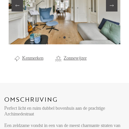
Aanhuur
Aankoop
Beheer
Verhuur
Verkoop
Kenmerken
Zonnewijzer
Nieuwbouw
NIEUWS
LOCAL LIFE
OMSCHRIJVING
Perfect licht en ruim dubbel bovenhuis aan de prachtige
OVER ONS
Archimedestraat
Een zeldzame vondst in een van de meest charmante straten van