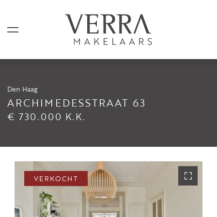
Den Haag
AANBOD
ARCHIMEDESSTRAAT 63
€ 730.000 K.K.
Te koop
Te huur
Shortstay
Verkocht
VERKOCHT
Verhuurd
DIENSTEN