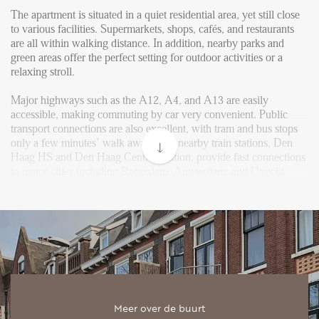
FAQ
The apartment is situated in a quiet residential area, yet still close
Reviews
to various facilities. Supermarkets, shops, cafés, and restaurants
are all within walking distance. In addition, nearby parks and
Werken bij
green areas offer the perfect setting for outdoor activities or a
relaxing stroll.
CONTACT
Major highways such as the A12, A4, and A13 are easily
accessible, making commuting by car very convenient. Public
Den Haag
transport connections are also excellent, with tram and bus stops
only a few minutes’ walk away. The nearby train stations, Den
Hillegersberg
Haag HS and Den Haag Central Station, provide fast connections
Rotterdam
to major cities including Rotterdam, Amsterdam, and Utrecht.
Layout
Upon entering, you are welcomed by the staircase leading to the
landing on the first floor. From here, you have access to the bright
living room, kitchen, bedroom, and guest toilet.
The spacious and bright living room is filled with natural light
thanks to the large windows on both sides. From the living room,
Meer over de buurt
you can step directly onto the balcony, where you can enjoy the