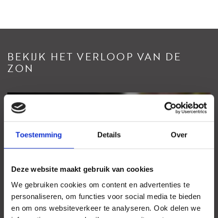
Indeling
Bij binnenkomst wordt u verwelkomd door de trap die leidt naar
de overloop op de eerste verdieping. Vanaf hier heeft u toegang
tot de lichte woonkamer, keuken, slaapkamer en het gastentoilet.
BEKIJK HET VERLOOP VAN DE
De lichte en ruime woonkamer is volop gevuld met natuurlijk licht
ZON
dankzij de grote ramen aan beide zijden. Vanuit de woonkamer
stapt u zo het balkon op, waar u heerlijk buiten kunt genieten van
de frisse lucht.
De keuken is voorzien van een inductiekookplaat, afzuigkap,
Bekijk zonnewijzer
combimagnetron/oven, koelkast met vriesvak en vaatwasser. De
opstelplaats voor wasmachine en droger bevindt zich eveneens in
Uw browser ondersteunt geen WebGL
Toestemming
Details
Over
de keuken. Ook vanuit de keuken heeft u toegang tot het balkon.
Op de eerste verdieping bevindt zich daarnaast een knusse
Deze website maakt gebruik van cookies
slaapkamer, die naar wens kan worden ingericht als logeerkamer,
thuiskantoor, bergruimte of hobbykamer.
We gebruiken cookies om content en advertenties te
personaliseren, om functies voor social media te bieden
De trap leidt u naar de tweede verdieping, waar zich drie
en om ons websiteverkeer te analyseren. Ook delen we
slaapkamers en twee badkamers bevinden. Hier is volop ruimte