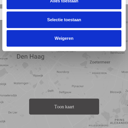
Alles toestaan
• Energielabel A
• Huurprijs is exclusief € 15,- per maand voor servicekosten
Straat
Satelliet
Kaart
5 min
10 min
15 min
• Geen huisvestingsvergunning van toepassing
weergave
weergave
weergave
Selectie toestaan
• Delen is niet mogelijk
• Niet geschikt voor huisdieren
• Volledig gerenoveerd
• Inkomenseis: 3,65 x € 1.795,00 = € 6.551,75 bruto per maand
Weigeren
minimaal noodzakelijk salaris (inclusief vakantiegeld, bonussen,
eindejaarsuitkering en overige toeslagen).
Toon kaart