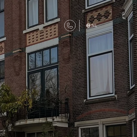
NL
DIENSTEN
Aanhuur
Aankoop
Beheer
Verhuur
Verkoop
Nieuwbouw