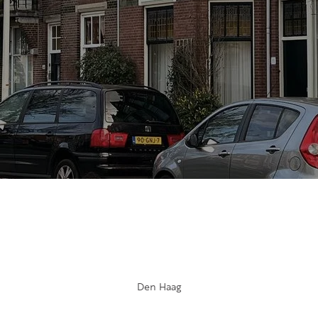
FE
OVER ONS
S
FAQ
Reviews
Werken bij
T
Den Haag