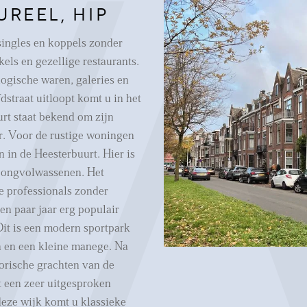
UREEL, HIP
singles en koppels zonder
els en gezellige restaurants.
logische waren, galeries en
dstraat uitloopt komt u in het
rt staat bekend om zijn
r. Voor de rustige woningen
 in de Heesterbuurt. Hier is
 jongvolwassenen. Het
e professionals zonder
en paar jaar erg populair
Dit is een modern sportpark
n en een kleine manege. Na
torische grachten van de
t een zeer uitgesproken
deze wijk komt u klassieke