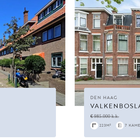
DEN HAAG
VALKENBOSL
€ 985.000 k.k.
223M²
7 KAM