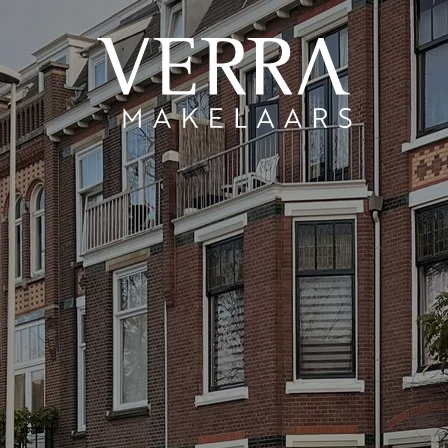
AANBOD
Te koop
Te huur
N
Shortstay
Nieuwbouw
Verkocht
Verhuurd