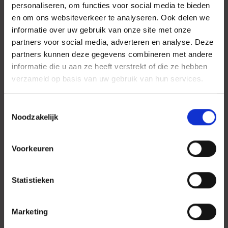
handdoekradiator en een tweede toilet.
personaliseren, om functies voor social media te bieden
Daarnaast beschikt het appartement over een eigen berging in de
en om ons websiteverkeer te analyseren. Ook delen we
onderbouw van het complex, met voldoende ruimte voor fietsen
informatie over uw gebruik van onze site met onze
en andere spullen. Ook is er een beveiligde privéparkeerplaats
partners voor social media, adverteren en analyse. Deze
inbegrepen.
partners kunnen deze gegevens combineren met andere
Bijzonderheden:
informatie die u aan ze heeft verstrekt of die ze hebben
• Beschikbaar per 1 oktober
verzameld op basis van uw gebruik van hun services.
• Beschikbaar voor minimaal 12 maanden
• Ongemeubileerd
• Energielabel A
Toestemmingsselectie
• Huurprijs is exclusief kosten voor nutsvoorzieningen, tv en
Noodzakelijk
internet
• Waarborgsom één maand
• Privéparkeerplaats op afgesloten terrein en berging inbegrepen
Voorkeuren
• Ruim balkon op het zuidwesten
Statistieken
Marketing