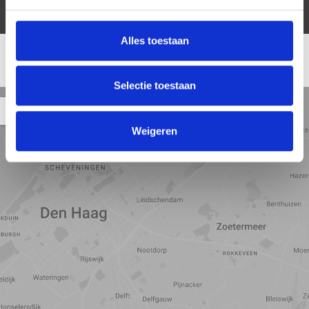
Alles toestaan
LOCATIE
Selectie toestaan
Straat
Satelliet
Kaart
5 min
10 min
15 min
weergave
weergave
weergave
Weigeren