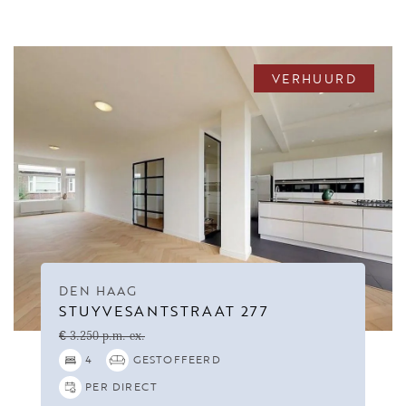
VERHUURD
DEN HAAG
STUYVESANTSTRAAT 277
€ 3.250 p.m. ex.
4
GESTOFFEERD
PER DIRECT