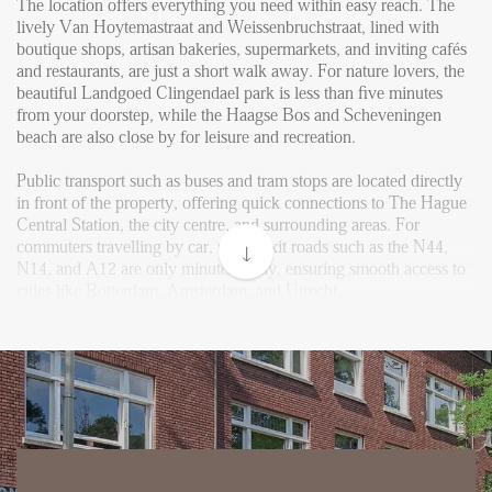
FAQ
The location offers everything you need within easy reach. The
lively Van Hoytemastraat and Weissenbruchstraat, lined with
Reviews
boutique shops, artisan bakeries, supermarkets, and inviting cafés
and restaurants, are just a short walk away. For nature lovers, the
Werken bij
beautiful Landgoed Clingendael park is less than five minutes
from your doorstep, while the Haagse Bos and Scheveningen
CONTACT
beach are also close by for leisure and recreation.
Public transport such as buses and tram stops are located directly
Den Haag
in front of the property, offering quick connections to The Hague
Hillegersberg
Central Station, the city centre, and surrounding areas. For
commuters travelling by car, major exit roads such as the N44,
Rotterdam
N14, and A12 are only minutes away, ensuring smooth access to
cities like Rotterdam, Amsterdam, and Utrecht.
International organizations, including Shell’s headquarters, the
International Criminal Court (ICC), and NATO facilities, are all
located within a short distance, making this home an ideal choice
for diplomats, expats, and professionals seeking both elegance and
convenience in The Hague.
Layout:
The building features a secured main entrance with individual