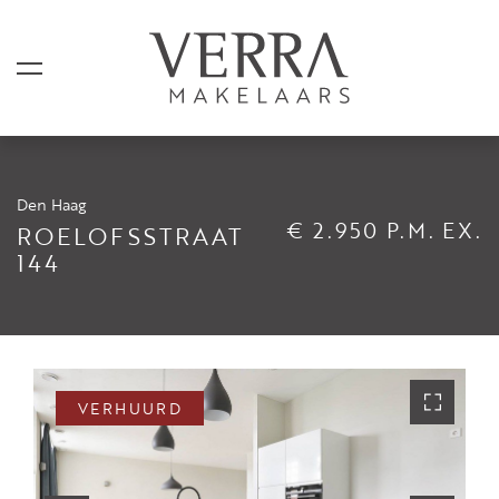
Den Haag
AANBOD
€ 2.950 P.M. EX.
ROELOFSSTRAAT
144
Te koop
Te huur
Shortstay
Verkocht
VERHUURD
Verhuurd
DIENSTEN