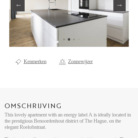
Aanhuur
Aankoop
Beheer
Verhuur
Verkoop
Kenmerken
Zonnewijzer
Nieuwbouw
NIEUWS
LOCAL LIFE
OMSCHRIJVING
This lovely apartment with an energy label A is ideally located in
OVER ONS
the prestigious Benoordenhout district of The Hague, on the
elegant Roelofsstraat.