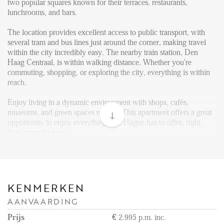
FAQ
two popular squares known for their terraces, restaurants,
lunchrooms, and bars.
Reviews
The location provides excellent access to public transport, with
Werken bij
several tram and bus lines just around the corner, making travel
within the city incredibly easy. The nearby train station, Den
CONTACT
Haag Centraal, is within walking distance. Whether you're
commuting, shopping, or exploring the city, everything is within
reach.
Den Haag
Hillegersberg
Enjoy living in a dynamic environment with shops, cafés,
museums, and green spaces nearby. This apartment offers a great
Rotterdam
opportunity to enjoy everything The Hague has to offer, right
from your doorstep!
Layout:
Upon entering the building at ground level, you can take the
staircase to the third floor, where the apartment is located. The
front door opens into a modern open kitchen and living area. The
KENMERKEN
kitchen is equipped with a island and is equipped with a
AANVAARDING
refrigerator with freezer compartment, induction cooktop,
extractor, dishwasher, and a combination oven and microwave.
Prijs
€ 2.995 p.m. inc.