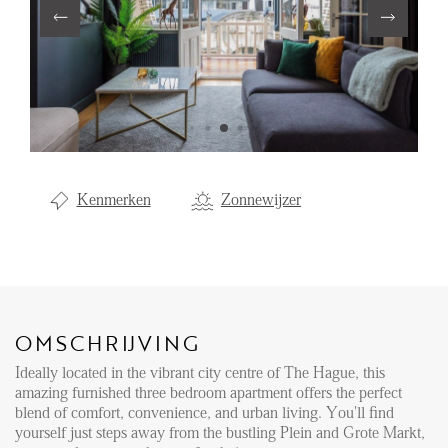
Aanhuur
Aankoop
Beheer
Verhuur
Verkoop
Kenmerken
Zonnewijzer
Nieuwbouw
NIEUWS
LOCAL LIFE
OMSCHRIJVING
Ideally located in the vibrant city centre of The Hague, this
OVER ONS
amazing furnished three bedroom apartment offers the perfect
blend of comfort, convenience, and urban living. You'll find
yourself just steps away from the bustling Plein and Grote Markt,