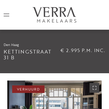
Den Haag
AANBOD
€ 2.995 P.M. INC.
KETTINGSTRAAT
31 B
Te koop
Te huur
Shortstay
Verkocht
VERHUURD
Verhuurd
DIENSTEN