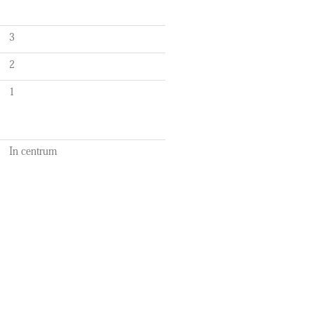
3
2
1
In centrum