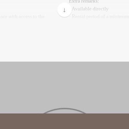
Extra remarks:
- Available directly
oor with access to the
- Rental period of a minimum
multiple elevators lead to the
- Energy label A+
ay with access to all rooms
- Rental price excludes the cos
out the apartment. In the
- Parking space costs €150,- 
om with a washing machine
rental price
beautiful walk-in shower, a
- Fully furnished
 radiator.
- 2-month deposit
- Not suitable for pets
ng a modern, open kitchen,
- Brand new and excellently 
large windows throughout the