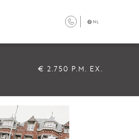
NL
DIENSTEN
€ 2.750 P.M. EX.
Aanhuur
Aankoop
Beheer
Verhuur
Verkoop
Nieuwbouw