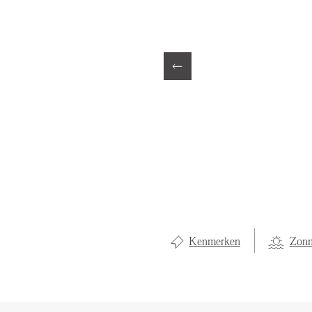
LOCAL LI
OVER ON
CONTAC
Kenmerken
Zonn