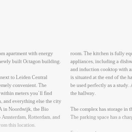
oom apartment with energy
room. The kitchen is fully eq
 newly built Octagon building.
appliances, including a dishw
and induction cooktop with a
next to Leiden Central
is situated at the end of the
remely convenient. The
be used perfectly as a study. A
d within meters you’ll find
the hallway.
s, and everything else the city
SA in Noordwijk, the Bio
The complex has storage in t
to Amsterdam, Rotterdam, and
The parking space has a chargi
rom this location.