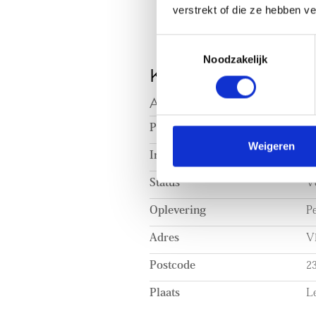
verstrekt of die ze hebben v
Toestemmingsselectie
Noodzakelijk
KENMERKEN
AANVAARDING
Prijs
€ 
Weigeren
Inrichting
G
Status
V
Oplevering
Pe
Adres
Vl
Postcode
2
Plaats
L