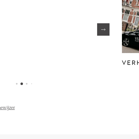
FE
OVER ONS
S
FAQ
Reviews
VER
Werken bij
T
ewijzer