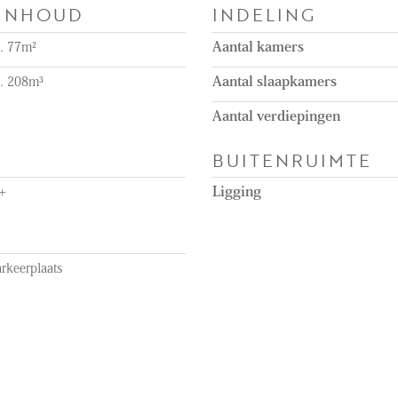
 INHOUD
INDELING
a. 77m²
Aantal kamers
a. 208m³
Aantal slaapkamers
Aantal verdiepingen
BUITENRUIMTE
+
Ligging
rkeerplaats