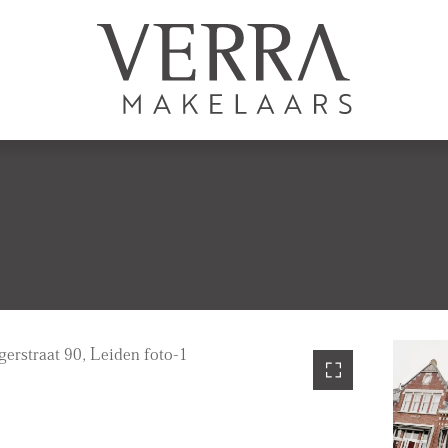
AANBOD
Te koop
Te huur
N
Shortstay
Nieuwbouw
Verkocht
Verhuurd