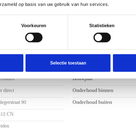
erzameld op basis van uw gebruik van hun services.
Voorkeuren
Statistieken
BOUW
2.750 p.m. ex.
Soort appartement
Selectie toestaan
emeubileerd
Soort bouw
erhuurd
Bouwjaar
r direct
Onderhoud binnen
iegerstraat 90
Onderhoud buiten
312 CN
eiden