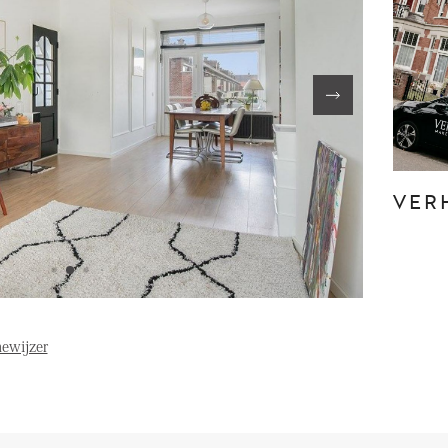
FE
OVER ONS
S
FAQ
Reviews
VER
Werken bij
T
ewijzer