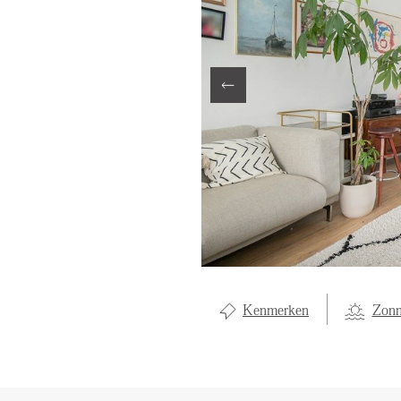
LOCAL LI
OVER ON
CONTAC
Kenmerken
Zonn