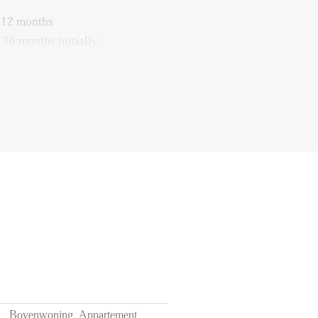
f 12 months
 36 months initially
 the costs of utilities, tv/internet
access
Bovenwoning, Appartement