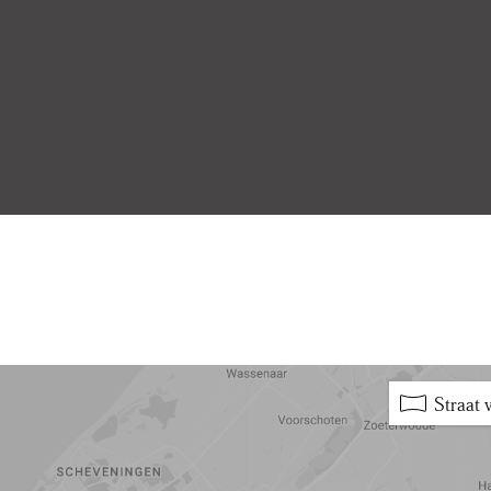
5 min
10 min
15 min
Straat