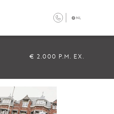
NL
DIENSTEN
€ 2.000 P.M. EX.
Aanhuur
Aankoop
Beheer
Verhuur
Verkoop
Nieuwbouw