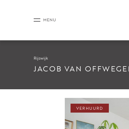
Rijswijk
AANBOD
JACOB VAN OFFWEGE
DIENSTE
VERHUURD
NIEUWS