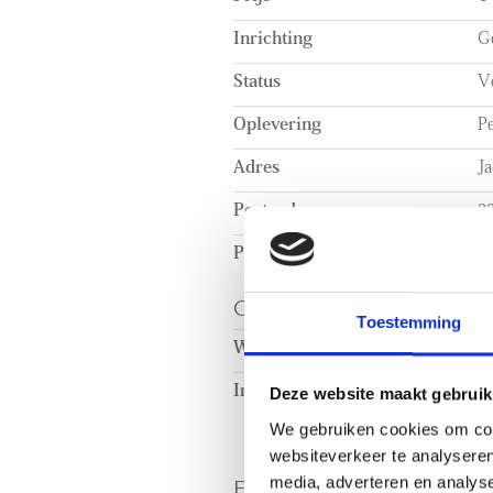
Inrichting
Ge
Status
V
Oplevering
Pe
Adres
J
Postcode
2
Plaats
Ri
OPPERVLAKTEN EN
Toestemming
Woonoppervlakte
c
Inhoud
c
Deze website maakt gebruik
We gebruiken cookies om cont
websiteverkeer te analyseren
ENERGIE
media, adverteren en analys