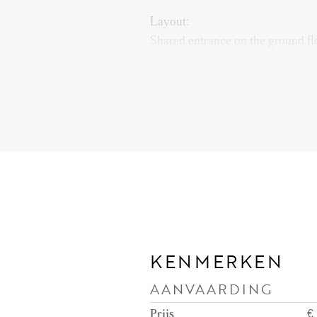
Layout:
Shared entrance on the ground floo
reach the entrance of the apartme
toilet. Spacious living and dining
balcony at the rear of the propert
access to the balcony. The kitche
necessary appliances such as a fr
oven/microwave, instant boiling 
cooking plate with built-in extra
KENMERKEN
AANVAARDING
Prijs
€ 