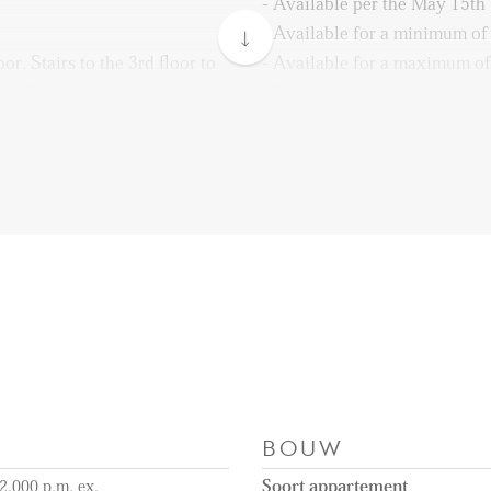
- Available per the May 15th
- Available for a minimum o
r. Stairs to the 3rd floor to
- Available for a maximum of
nt. Hallway with a separate
- The rental price is excluding
 area with access to the
and municipality taxes
y. Also, the kitchen gives
- Unfurnished
n is fully equipped with all
- 1 month deposit
idge, freezer, dishwasher,
- Close to Herenstraat
water tap, and an induction
- Public transport is easy to 
ctor. One bedroom is situated
- Not available for sharing
BOUW
2.000 p.m. ex.
Soort appartement