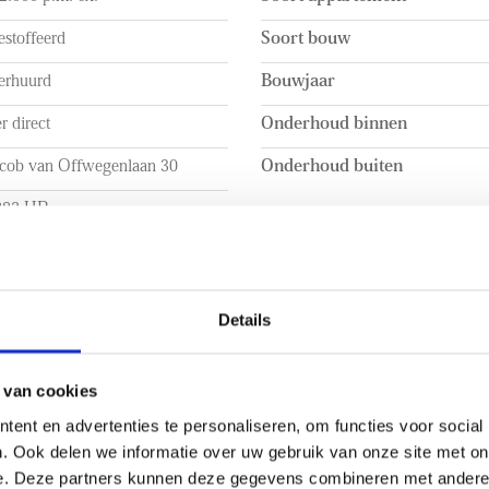
stoffeerd
Soort bouw
erhuurd
Bouwjaar
r direct
Onderhoud binnen
acob van Offwegenlaan 30
Onderhoud buiten
282 HR
jswijk
 INHOUD
INDELING
Details
a. 104m²
Aantal kamers
a. 298m³
Aantal slaapkamers
 van cookies
ent en advertenties te personaliseren, om functies voor social
Aantal verdiepingen
. Ook delen we informatie over uw gebruik van onze site met on
e. Deze partners kunnen deze gegevens combineren met andere i