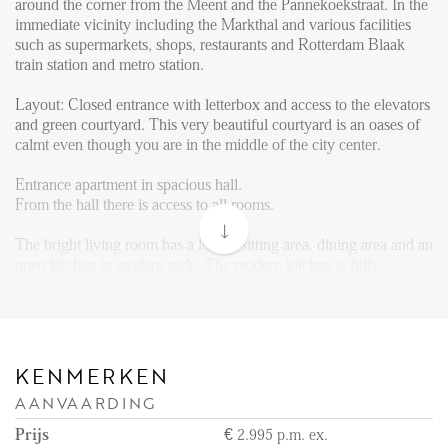
FAQ
around the corner from the Meent and the Pannekoekstraat. In the
immediate vicinity including the Markthal and various facilities
Reviews
such as supermarkets, shops, restaurants and Rotterdam Blaak
train station and metro station.
Werken bij
Layout: Closed entrance with letterbox and access to the elevators
CONTACT
and green courtyard. This very beautiful courtyard is an oases of
calmt even though you are in the middle of the city center.
Den Haag
Entrance apartment in spacious hall.
Hillegersberg
From the hall there is access to all rooms.
Rotterdam
The bright living room has a lovely sitting area, dining area and an
open kitchen in modern style. The modern kitchen is fully
equipped including an induction hob with extractor, dishwasher,
combi-oven, fridge with separate freezer and a coffee machine.
Through the living room you have access to the terrace with a
nice sitting area and a beautiful view over the market. The best
spot to enjoy the warmer summer months and to enjoy your
KENMERKEN
morning coffee!
AANVAARDING
From the hall there is access to both bedrooms, both facing the
Prijs
€ 2.995 p.m. ex.
market side.