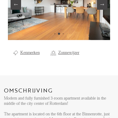
Aanhuur
Aankoop
Beheer
Verhuur
Verkoop
Kenmerken
Zonnewijzer
Nieuwbouw
NIEUWS
LOCAL LIFE
OMSCHRIJVING
Modern and fully furnished 3-room apartment available in the
OVER ONS
middle of the city center of Rotterdam!
The apartment is located on the 6th floor at the Binnenrotte, just