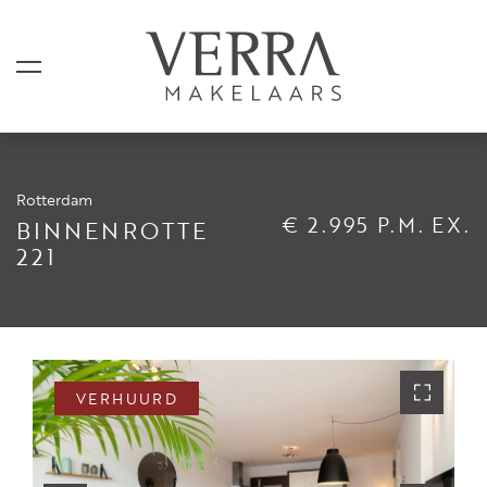
Rotterdam
AANBOD
€ 2.995 P.M. EX.
BINNENROTTE
221
Te koop
Te huur
Shortstay
Verkocht
VERHUURD
Verhuurd
DIENSTEN