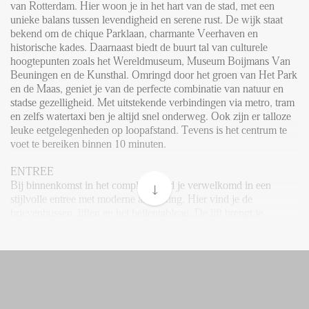
FAQ
van Rotterdam. Hier woon je in het hart van de stad, met een
unieke balans tussen levendigheid en serene rust. De wijk staat
Reviews
bekend om de chique Parklaan, charmante Veerhaven en
Werken bij
historische kades. Daarnaast biedt de buurt tal van culturele
hoogtepunten zoals het Wereldmuseum, Museum Boijmans Van
CONTACT
Beuningen en de Kunsthal. Omringd door het groen van Het Park
en de Maas, geniet je van de perfecte combinatie van natuur en
stadse gezelligheid. Met uitstekende verbindingen via metro, tram
Den Haag
en zelfs watertaxi ben je altijd snel onderweg. Ook zijn er talloze
leuke eetgelegenheden op loopafstand. Tevens is het centrum te
Hillegersberg
voet te bereiken binnen 10 minuten.
Rotterdam
ENTREE
Bij binnenkomst in het complex word je verwelkomd in een
stijlvolle entree met moderne afwerking. Hier vind je de
brievenbussen, liften en het bellentableau. De lift brengt je
moeiteloos naar de 17e verdieping waar dit prachtige appartement
gelegen is.
17e VERDIEPING:
Bij binnenkomst betreed je de brede hal, welke toegang verleent
tot alle vertrekken binnen het appartement: twee royale