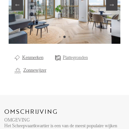
Aanhuur
Aankoop
Beheer
Verhuur
Verkoop
Kenmerken
Plattegronden
Nieuwbouw
Zonnewijzer
NIEUWS
LOCAL LIFE
OMSCHRIJVING
OVER ONS
OMGEVING
Het Scheepvaartkwartier is een van de meest populaire wijken