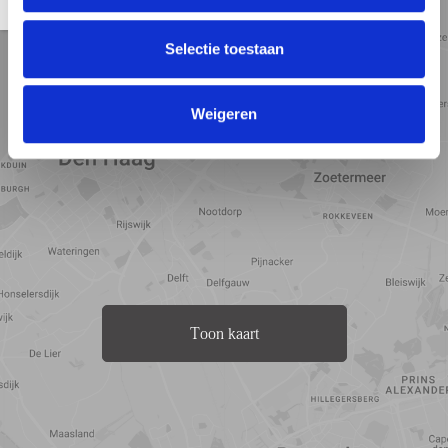
- Delivery in consultation;
Straat
Satelliet
Kaart
5 min
10 min
15 min
- Non-owner-occupied clause will be included in the purchase
weergave
weergave
weergave
agreement;
Selectie toestaan
- Option to take over all furniture;
- Parking space in the Atlantic within walking distance of the
Gedempte Zalmhaven €57.500, Homeowners’ association (VvE)
Weigeren
contribution: €75.96 per month;
Toon kaart