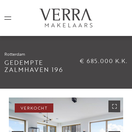
Rotterdam
AANBOD
€ 685.000 K.K.
GEDEMPTE
ZALMHAVEN 196
Te koop
Te huur
Shortstay
Verkocht
VERKOCHT
Verhuurd
DIENSTEN