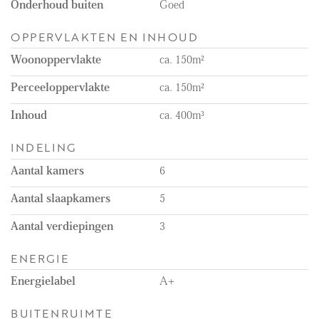
Onderhoud buiten
Goed
- Rental price excludes the costs of utilities, TV, and internet
- 1 month's deposit
OPPERVLAKTEN EN INHOUD
- Solar Panels and QUATT heat pump system
- Significantly lower energy bills due to the Modern heat pump
Woonoppervlakte
ca. 150m²
system, along with Solar panels
- Well insulated
Perceeloppervlakte
ca. 150m²
- Unfurnished
- Spacious backyard with a shed
Inhoud
ca. 400m³
INDELING
Aantal kamers
6
Aantal slaapkamers
5
Aantal verdiepingen
3
ENERGIE
Energielabel
A+
BUITENRUIMTE