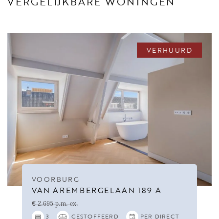
VERGELIJKBARE WONINGEN
VERHUURD
VOORBURG
VAN AREMBERGELAAN 189 A
€ 2.695 p.m. ex.
3
GESTOFFEERD
PER DIRECT