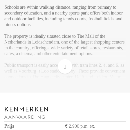
FAQ
Schools are within walking distance, ranging from primary to
Reviews
secondary education, and a nearby sports park offers both indoor
and outdoor facilities, including tennis courts, football fields, and
Werken bij
fitness options.
CONTACT
The property is ideally situated close to The Mall of the
Netherlands in Leidschendam, one of the largest shopping centers
in the country, offering a wide variety of retail stores, restaurants,
Den Haag
cafés, a cinema, and other entertainment options.
Hillegersberg
Public transport is easily accessible, with tram lines 2, 4, and 6, as
Rotterdam
well as Voorburg ’t Loo station nearby. These provide convenient
connections to The Hague city center, Delft, and Leiden. Major
roads such as the A4, A12, and N14 are just minutes away,
making the location easily accessible by car as well.
Layout:
Through the well-kept front garden, you reach the entrance of the
KENMERKEN
house.
AANVAARDING
At the front of the property, you find the separate kitchen, fully
Prijs
€ 2.900 p.m. ex.
equipped with modern built-in appliances, including an American