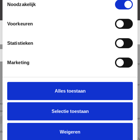
Noodzakelijk
Voorkeuren
LOCATIE
Statistieken
Straat
Satelliet
Kaart
5 min
10 min
15 min
weergave
weergave
weergave
Marketing
Alles toestaan
Selectie toestaan
Weigeren