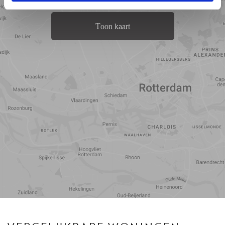
Toon kaart
Reistijd
Voorzieningen