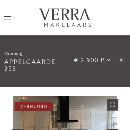
Voorburg
AANBOD
€ 2.900 P.M. EX.
APPELGAARDE
253
Te koop
Te huur
Shortstay
Verkocht
VERHUURD
Verhuurd
DIENSTEN