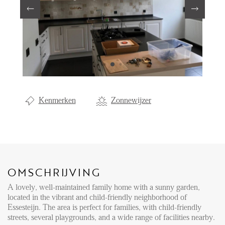
Aanhuur
Aankoop
Beheer
Verhuur
Verkoop
Kenmerken
Zonnewijzer
Nieuwbouw
NIEUWS
LOCAL LIFE
OMSCHRIJVING
A lovely, well-maintained family home with a sunny garden,
OVER ONS
located in the vibrant and child-friendly neighborhood of
Essesteijn. The area is perfect for families, with child-friendly
streets, several playgrounds, and a wide range of facilities nearby.