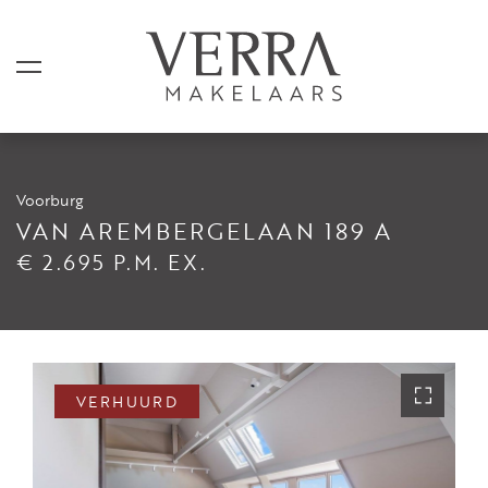
Voorburg
AANBOD
VAN AREMBERGELAAN 189 A
€ 2.695 P.M. EX.
Te koop
Te huur
Shortstay
Verkocht
VERHUURD
Verhuurd
DIENSTEN