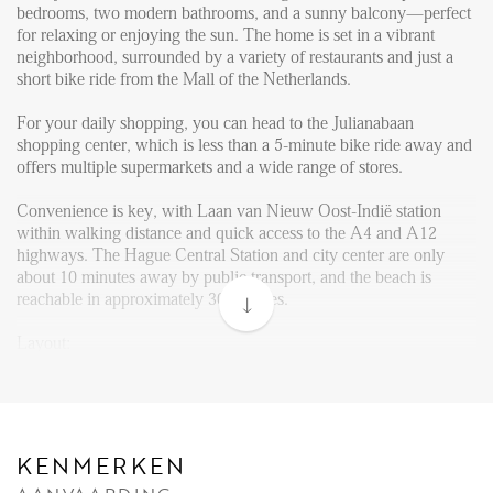
FAQ
bedrooms, two modern bathrooms, and a sunny balcony—perfect
for relaxing or enjoying the sun. The home is set in a vibrant
Reviews
neighborhood, surrounded by a variety of restaurants and just a
Werken bij
short bike ride from the Mall of the Netherlands.
CONTACT
For your daily shopping, you can head to the Julianabaan
shopping center, which is less than a 5-minute bike ride away and
offers multiple supermarkets and a wide range of stores.
Den Haag
Convenience is key, with Laan van Nieuw Oost-Indië station
Hillegersberg
within walking distance and quick access to the A4 and A12
highways. The Hague Central Station and city center are only
Rotterdam
about 10 minutes away by public transport, and the beach is
reachable in approximately 30 minutes.
Layout:
Stairs in the open porch lead to the first floor, where you'll find the
communal entrance and staircase to the second floor. Upon
entering the apartment, an internal staircase leads to the top floor.
The hallway features a guest toilet and a stylish built-in closet
offering ample space for coats, shoes, and additional storage.
KENMERKEN
There's also a separate built-in cupboard for extra storage and a