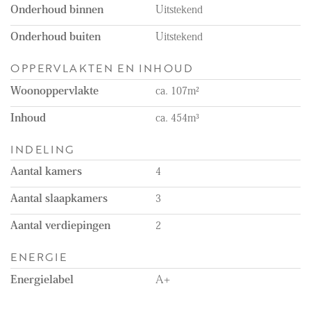
Onderhoud binnen
Uitstekend
Extra remarks
- Available directly
Onderhoud buiten
Uitstekend
- Energy label A+
- Available for a minimum of 12 months
OPPERVLAKTEN EN INHOUD
- Rental price excludes the costs of utilities, TV and internet
- 2 months deposit
Woonoppervlakte
ca. 107m²
- Pets are not allowed
- Unfurnished
Inhoud
ca. 454m³
- Floor heating
- Service costs: €50,- per month
INDELING
- 3 bedrooms
- 2 bathrooms
Aantal kamers
4
Aantal slaapkamers
3
Aantal verdiepingen
2
ENERGIE
Energielabel
A+