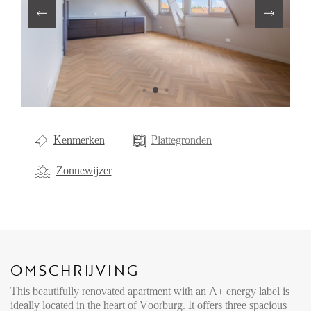
Aanhuur
Aankoop
Beheer
Verhuur
Verkoop
Kenmerken
Plattegronden
Nieuwbouw
Zonnewijzer
NIEUWS
LOCAL LIFE
OMSCHRIJVING
OVER ONS
This beautifully renovated apartment with an A+ energy label is
ideally located in the heart of Voorburg. It offers three spacious