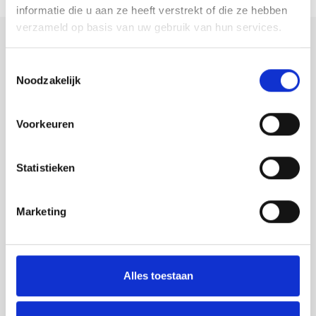
informatie die u aan ze heeft verstrekt of die ze hebben
verzameld op basis van uw gebruik van hun services.
OVERIGE PLAATSEN
Toestemmingsselectie
Noodzakelijk
Voorkeuren
Statistieken
Marketing
Alles toestaan