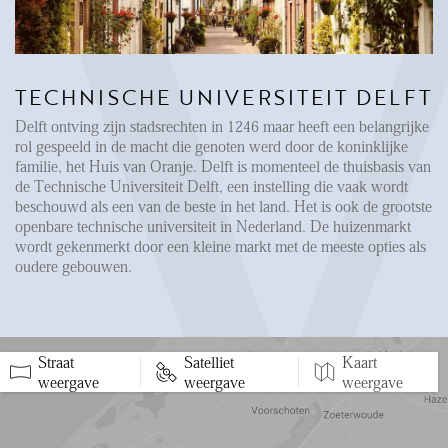
FAQ
Reviews
Werken bij
TECHNISCHE UNIVERSITEIT DELFT
CONTACT
Delft ontving zijn stadsrechten in 1246 maar heeft een belangrijke
rol gespeeld in de macht die genoten werd door de koninklijke
familie, het Huis van Oranje. Delft is momenteel de thuisbasis van
Den Haag
de Technische Universiteit Delft, een instelling die vaak wordt
Hillegersberg
beschouwd als een van de beste in het land. Het is ook de grootste
openbare technische universiteit in Nederland. De huizenmarkt
Rotterdam
wordt gekenmerkt door een kleine markt met de meeste opties als
oudere gebouwen.
Straat
Satelliet
Kaart
5 min
10 min
15 min
weergave
weergave
weergave