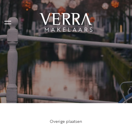
AANBOD
Te koop
Te huur
Shortstay
Verkocht
Verhuurd
Overige plaatsen
DIENSTEN