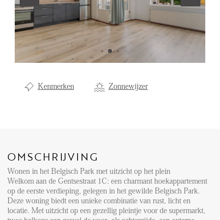
Aanhuur
Aankoop
Beheer
Verhuur
Kenmerken
Zonnewijzer
Verkoop
Nieuwbouw
NIEUWS
OMSCHRIJVING
LOCAL LIFE
Wonen in het Belgisch Park met uitzicht op het plein
Welkom aan de Gentsestraat 1C: een charmant hoekappartement
OVER ONS
op de eerste verdieping, gelegen in het gewilde Belgisch Park.
Deze woning biedt een unieke combinatie van rust, licht en
locatie. Met uitzicht op een gezellig pleintje voor de supermarkt,