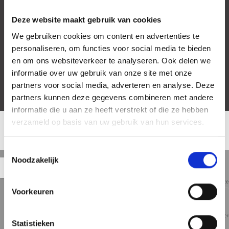
Gentsestraat is situated in the popular Scheveningen area, just a
few minutes’ walk from the beach, boulevard, and dunes. In the
Deze website maakt gebruik van cookies
immediate vicinity, you’ll find various shops, supermarkets,
restaurants, and public transport. The corner location and the view
We gebruiken cookies om content en advertenties te
of the square create a lively yet peaceful living experience. The
personaliseren, om functies voor social media te bieden
neighborhood is easily accessible by car and public transport,
en om ons websiteverkeer te analyseren. Ook delen we
offering the perfect mix of city amenities and beachside living.
informatie over uw gebruik van onze site met onze
partners voor social media, adverteren en analyse. Deze
Features
- Approx. 50 m² living space
partners kunnen deze gegevens combineren met andere
- Storage room of approx. 3.5 m²
informatie die u aan ze heeft verstrekt of die ze hebben
- Built in 1986
verzameld op basis van uw gebruik van hun services.
- Two outdoor spaces
LOCATIE
- Energy label B
- Long-term maintenance plan (MJOP) available
Toestemmingsselectie
- Monthly owners’ association (VvE) contribution: €200
Noodzakelijk
Straat
Satelliet
Kaart
5 min
10 min
15 min
- Freehold property
weergave
weergave
weergave
- Delivery in consultation (can be arranged quickly)
- Asbestos, age, and non-owner-occupancy clauses apply
Voorkeuren
No rights can be derived from this advertisement.
Statistieken