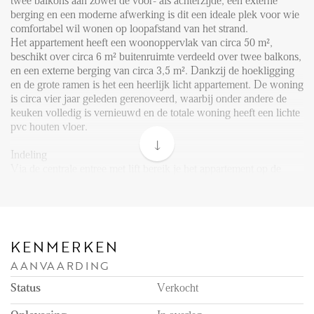
FAQ
twee balkons aan zowel de voor- als achterzijde, een externe
berging en een moderne afwerking is dit een ideale plek voor wie
Reviews
comfortabel wil wonen op loopafstand van het strand.
Het appartement heeft een woonoppervlak van circa 50 m²,
Werken bij
beschikt over circa 6 m² buitenruimte verdeeld over twee balkons,
en een externe berging van circa 3,5 m². Dankzij de hoekligging
CONTACT
en de grote ramen is het een heerlijk licht appartement. De woning
is circa vier jaar geleden gerenoveerd, waarbij onder andere de
keuken volledig is vernieuwd en de totale woning heeft een lichte
Den Haag
pvc houten vloer.
Hillegersberg
Indeling
Rotterdam
Via de centrale entree met lift bereik je het appartement op de
eerste verdieping.
De hal biedt toegang tot een separaat toilet en leidt naar de lichte
woonkamer aan de voorzijde van het appartement. Vanuit de
woonkamer heb je een vrij uitzicht op het pleintje en toegang tot
het voorste balkon. De open keuken is modern en van alle
KENMERKEN
gemakken voorzien: een vaatwasser, oven, gasfornuis, grote
AANVAARDING
koelkast en vriezer. De keuken is circa vier jaar oud en sluit mooi
aan bij de rest van het interieur.
Status
Verkocht
Aan de achterzijde bevindt zich de ruime slaapkamer, waar je in
alle rust kunt slapen. Deze kamer biedt toegang tot het achterste