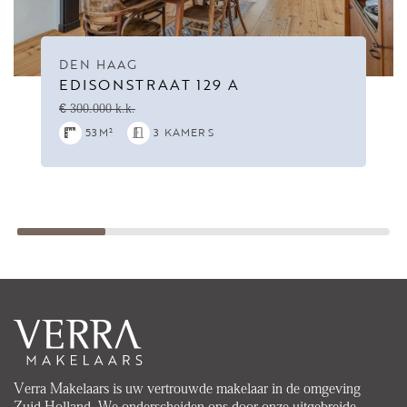
DEN HAAG
EDISONSTRAAT 129 A
€ 300.000 k.k.
53M²
3 KAMERS
Verra Makelaars is uw vertrouwde makelaar in de omgeving
Zuid Holland. We onderscheiden ons door onze uitgebreide