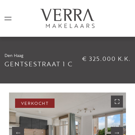
Den Haag
€ 325.000 K.K.
AANBOD
GENTSESTRAAT 1 C
Te koop
Te huur
Shortstay
VERKOCHT
Verkocht
Verhuurd
DIENSTEN