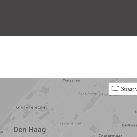
5 min
10 min
15 min
Straat