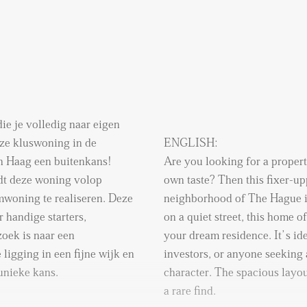
ar eigen
ze kluswoning in de
ENGLISH:
n Haag een buitenkans!
Are you looking for a propert
edt deze woning volop
own taste? Then this fixer-u
woning te realiseren. Deze
neighborhood of The Hague i
 handige starters,
on a quiet street, this home of
zoek is naar een
your dream residence. It’s ide
 ligging in een fijne wijk en
investors, or anyone seeking 
unieke kans.
character. The spacious layou
a rare find.