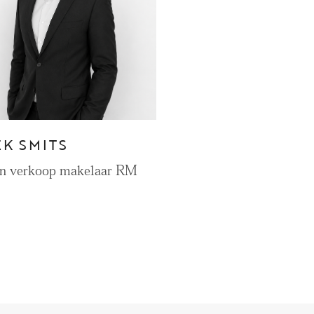
CONTACT
Den Haag
Hillegersberg
EK SMITS
Rotterdam
en verkoop makelaar RM