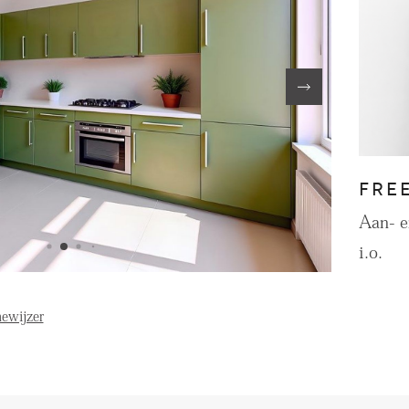
FE
OVER ONS
S
FAQ
Reviews
FRE
Werken bij
T
Aan- 
i.o.
ewijzer