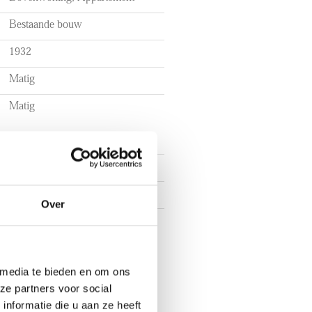
a modern redesign. Thanks to the
Bestaande bouw
plenty of potential to transform
ng.
1932
Matig
(measured according to
Matig
nd lease)
3
ble-glazed
2
meowners’ association (VvE),
Over
2. VVE Reserves: €324.222,21.
2
e, and non-occupancy clause
 media te bieden en om ons
ze partners voor social
an be arranged quickly
nformatie die u aan ze heeft