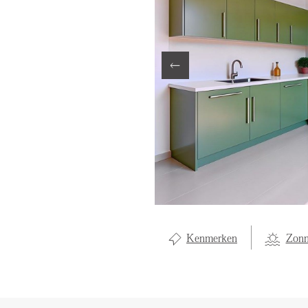
LOCAL LI
OVER ON
CONTAC
Kenmerken
Zonn