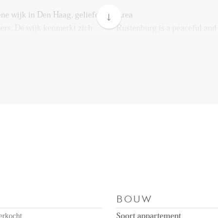
ene wijk in Den Haag, geliefd
Area
ters. De wijk kenmerkt zich
Rustenburg is a peaceful and
n, brede straten en een
by both young families and fi
recte omgeving vind je
neighborhood features charmi
cholen en
and a friendly atmosphere. Yo
nbaar vervoer is goed
supermarkets, schools, and ca
 op loopafstand. Binnen
well-organized, with tram an
trum van Den Haag, op het
distance. Within minutes, yo
enburg biedt het beste van
center, the beach, or the Zui
an de stad én de rust van een
best of both worlds: the vibra
of a residential area.
Layout
ime woonkamer, twee
The property includes a spac
BOUW
s, twee badkamers, en een
two separate kitchens, two b
 De plattegrond laat een
facing balcony. The floor pla
erkocht
Soort appartement