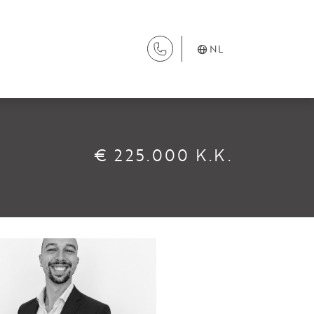
NL
DIENSTEN
€ 225.000 K.K.
Aanhuur
Aankoop
Beheer
Verhuur
Verkoop
Nieuwbouw