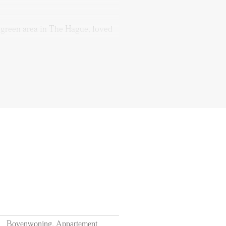
 green area in The Hague, loved
rst-time buyers. The
ng 1930s homes, wide streets,
u'll find various shops,
fés nearby. Public transport is
d bus stops within walking
u can reach The Hague city
derpark. Rustenburg offers the
ncy of the city and the tranquility
ious living room, two bedrooms,
athrooms, and a sunny southeast-
n shows a practical and well-
Bovenwoning, Appartement