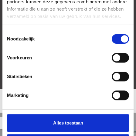
partners kunnen deze gegevens combineren met andere
informatie die u aan ze heeft verstrekt of die ze hebben
verzameld op basis van uw gebruik van hun services.
Toestemmingsselectie
Noodzakelijk
Voorkeuren
Statistieken
Marketing
LOCATIE
Straat
Satelliet
Kaart
5 min
10 min
15 min
Alles toestaan
weergave
weergave
weergave