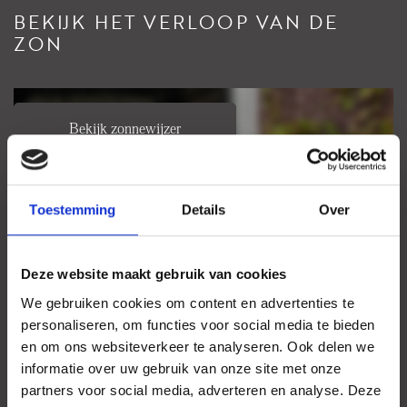
- Energy label B
BEKIJK HET VERLOOP VAN DE
- Homeowners’ association with 3 members, monthly contribution
ZON
€67.51 (based on 43/127 share)
- Freehold property (no leasehold)
- Option to take over furniture
- Delivery in consultation, can be quick
- Non-owner-occupancy, materials, and asbestos clauses apply
Bekijk zonnewijzer
- Project notary required (located in Lisse)
Uw browser ondersteunt geen WebGL
This apartment is the perfect opportunity for first-time buyers,
singles, or as a pied-à-terre in the popular Scheveningen district,
Toestemming
Details
Over
just minutes from the beach and the city center of The Hague.
Contact us today to schedule a viewing!
Deze website maakt gebruik van cookies
Please note: No rights can be derived from this advertisement.
We gebruiken cookies om content en advertenties te
personaliseren, om functies voor social media te bieden
en om ons websiteverkeer te analyseren. Ook delen we
informatie over uw gebruik van onze site met onze
partners voor social media, adverteren en analyse. Deze