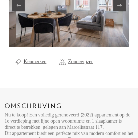
Aanhuur
Aankoop
Beheer
Verhuur
Verkoop
Kenmerken
Zonnewijzer
Nieuwbouw
NIEUWS
LOCAL LIFE
OMSCHRIJVING
Nu te koop! Een volledig gerenoveerd (2022) appartement op de
OVER ONS
1e verdieping met fijne open woonruimte en 1 slaapkamer is
direct te betrekken, gelegen aan Marcelisstraat 117.
Dit appartement biedt een perfecte mix van modern comfort en het