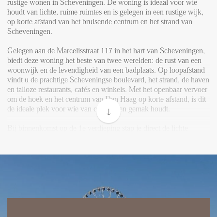
FAQ
rustige wonen in Scheveningen. De woning is ideaal voor wie
houdt van lichte, ruime ruimtes en is gelegen in een rustige wijk,
Reviews
op korte afstand van het bruisende centrum en het strand van
Scheveningen.
Werken bij
Gelegen aan de Marcelisstraat 117 in het hart van Scheveningen,
CONTACT
biedt deze woning het beste van twee werelden: de rust van een
woonwijk en de levendigheid van een badplaats. Op loopafstand
vindt u de prachtige Scheveningse boulevard, het strand, de haven
Den Haag
en talloze restaurants, cafés en winkels. Met het openbaar vervoer
Hillegersberg
om de hoek en het centrum van Den Haag op korte afstand, is dit
de ideale plek voor wie van comfort en gemak houdt.
Rotterdam
Bij binnenkomst op de 1e verdieping stap je direct de lichte
woonkamer in, die overgaat in de open keuken. De open keuken
is modern en uitgerust met inbouwapparatuur zoals een
inductiekookplaat en een vaatwasser. Er is volop werk- en
opbergruimte aanwezig.
Aan de voorzijde bevindt zich een extra zijkamer die perfect kan
dienen als werkplek.
Vanuit de woonkamer loop je door naar een hal met toegang tot
het separate toilet en berging met de CV en
wasmachineaansluiting.