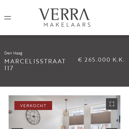
Den Haag
AANBOD
€ 265.000 K.K.
MARCELISSTRAAT
117
Te koop
Te huur
Shortstay
Verkocht
VERKOCHT
Verhuurd
DIENSTEN